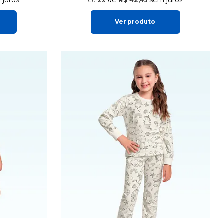
2x
R$ 42,45
Ver produto