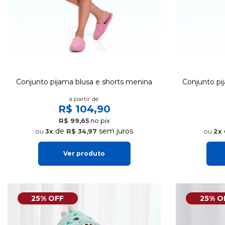
Conjunto pijama blusa e shorts menina
Conjunto pi
a partir de
R$ 104,90
no pix
R$ 99,65
de
sem juros
3x
R$ 34,97
2x
Ver produto
25% OFF
25% O