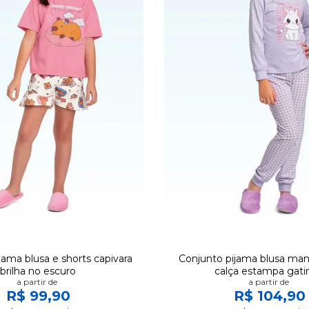
jama blusa e shorts capivara
Conjunto pijama blusa man
brilha no escuro
calça estampa gati
a partir de
a partir de
R$ 99,90
R$ 104,90