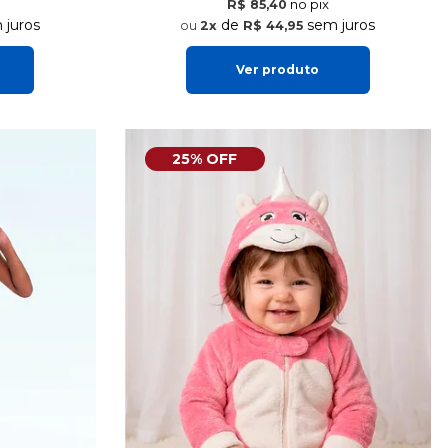
no pix
R$ 85,40
juros
de
sem juros
2x
R$ 44,95
Ver produto
25% OFF