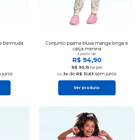
 e bermuda
Conjunto pijama blusa manga longa e
calça menina
a partir de
R$ 94,90
no pix
R$ 90,15
juros
de
sem juros
3x
R$ 31,63
Ver produto