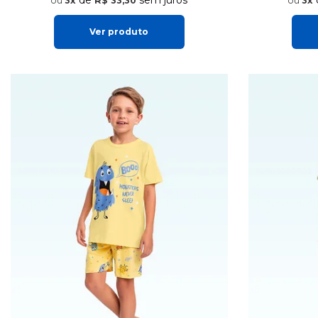
3x
R$ 33,30
3x
Ver produto