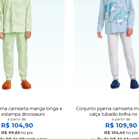
jama camiseta manga longa e
Conjunto pijama camiseta m
a estampa dinossauro
calça tubarão brilha no
a partir de
a partir de
R$ 104,90
R$ 109,90
no pix
no pix
R$ 99,65
R$ 104,40
de
sem juros
de
sem 