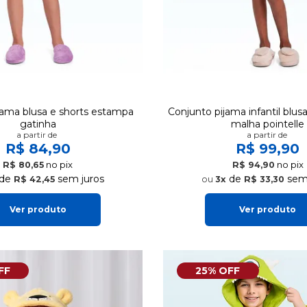
jama blusa e shorts estampa
Conjunto pijama infantil blus
gatinha
malha pointelle
a partir de
a partir de
R$ 84,90
R$ 99,90
no pix
no pix
R$ 80,65
R$ 94,90
de
sem juros
de
sem 
R$ 42,45
3x
R$ 33,30
Ver produto
Ver produto
FF
25% OFF