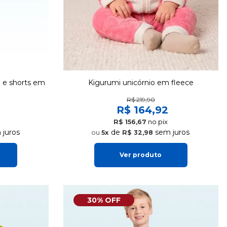
a e shorts em
Kigurumi unicórnio em fleece
R$ 219,90
R$ 164,92
no pix
R$ 156,67
juros
de
sem juros
5x
R$ 32,98
Ver produto
30% OFF