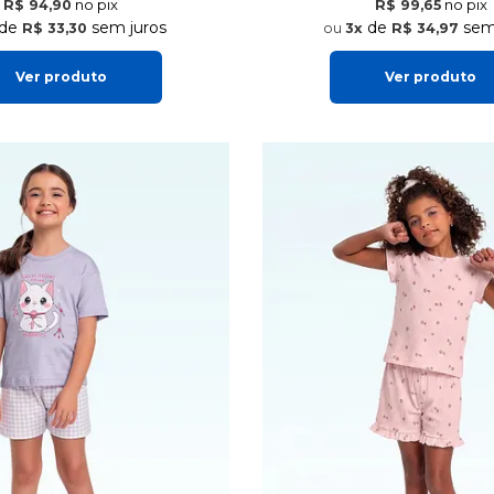
no pix
no pix
R$ 94,90
R$ 99,65
de
sem juros
de
sem 
R$ 33,30
3x
R$ 34,97
Ver produto
Ver produto