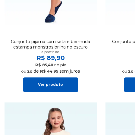
Conjunto pijama camiseta e bermuda
Conjunto 
estampa monstros brilha no escuro
a partir de
R$ 89,90
no pix
R$ 85,40
de
sem juros
2x
R$ 44,95
2x
Ver produto