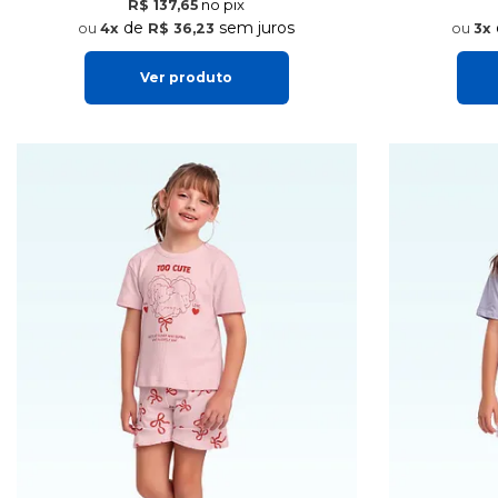
no pix
R$ 137,65
de
sem juros
4x
R$ 36,23
3x
Ver produto