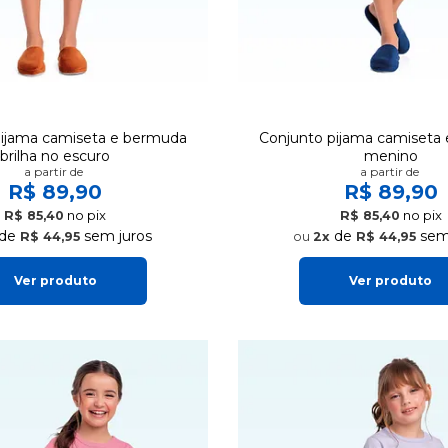
pijama camiseta e bermuda
Conjunto pijama camiseta
brilha no escuro
menino
a partir de
a partir de
R$ 89,90
R$ 89,90
no pix
no pix
R$ 85,40
R$ 85,40
de
sem juros
de
sem 
R$ 44,95
2x
R$ 44,95
Ver produto
Ver produto