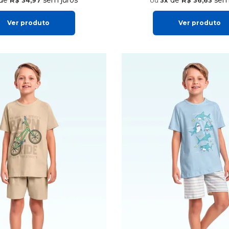
R$ 34,97
3x
R$ 36,63
Ver produto
Ver produto