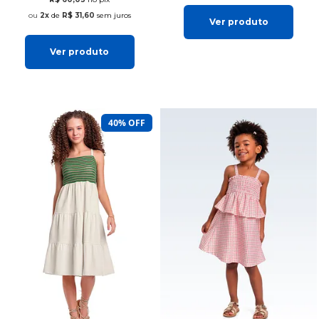
2x
de
R$ 31,60
sem juros
Ver produto
Ver produto
40% OFF