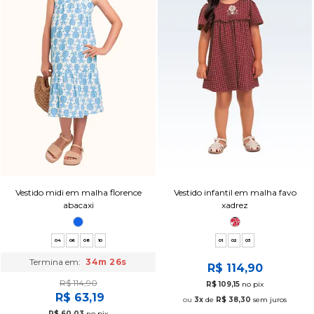
Vestido midi em malha florence
Vestido infantil em malha favo
abacaxi
xadrez
04
06
08
10
01
02
03
Termina em:
34m 25s
R$ 114,90
R$ 114,90
R$ 109,15
no pix
R$ 63,19
3x
de
R$ 38,30
sem juros
R$ 60,03
no pix