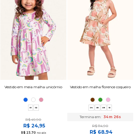
Vestido em meia malha unicórnio
Vestido em malha florence coqueiro
01
02
04
06
08
10
Termina em:
34m 25s
R$ 49,90
R$ 24,95
R$ 114,90
R$ 68,94
R$ 23,70
no pix