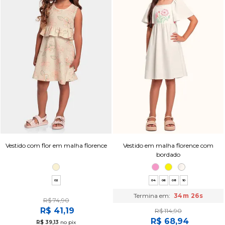
Vestido com flor em malha florence
Vestido em malha florence com
bordado
02
04
06
08
10
Termina em:
34m 25s
R$ 74,90
R$ 41,19
R$ 114,90
R$ 68,94
R$ 39,13
no pix