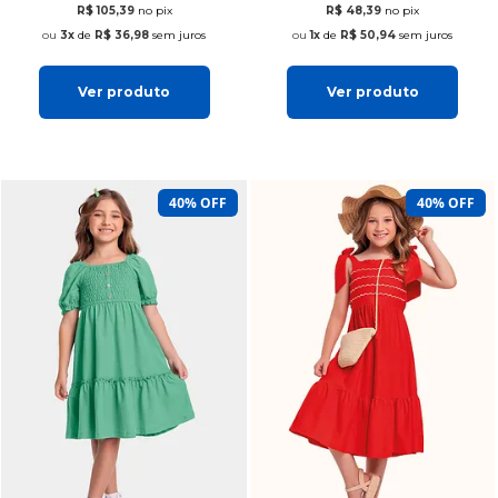
R$ 105,39
no pix
R$ 48,39
no pix
3x
de
R$ 36,98
sem juros
1x
de
R$ 50,94
sem juros
Ver produto
Ver produto
40% OFF
40% OFF