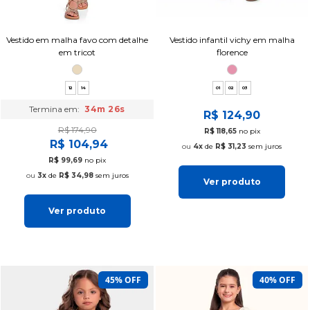
Vestido em malha favo com detalhe
Vestido infantil vichy em malha
em tricot
florence
12
14
01
02
03
Termina em:
34m 25s
R$ 124,90
R$ 174,90
R$ 118,65
no pix
R$ 104,94
4x
de
R$ 31,23
sem juros
R$ 99,69
no pix
3x
de
R$ 34,98
sem juros
Ver produto
Ver produto
45% OFF
40% OFF