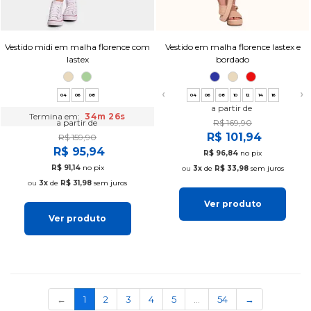
Vestido midi em malha florence com
Vestido em malha florence lastex e
lastex
bordado
❮
❯
04
06
08
04
06
08
10
12
14
16
a partir de
Termina em:
34m 25s
a partir de
R$ 169,90
R$ 101,94
R$ 159,90
R$ 95,94
R$ 96,84
no pix
R$ 91,14
no pix
3x
de
R$ 33,98
sem juros
3x
de
R$ 31,98
sem juros
Ver produto
Ver produto
(current)
←
1
2
3
4
5
…
54
→