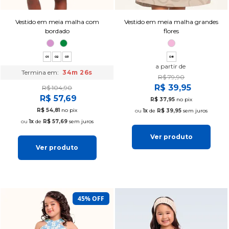
Vestido em meia malha com
Vestido em meia malha grandes
bordado
flores
01
02
03
08
a partir de
Termina em:
34m 25s
R$ 79,90
R$ 39,95
R$ 104,90
R$ 57,69
R$ 37,95
no pix
R$ 54,81
no pix
1x
de
R$ 39,95
sem juros
1x
de
R$ 57,69
sem juros
Ver produto
Ver produto
45% OFF