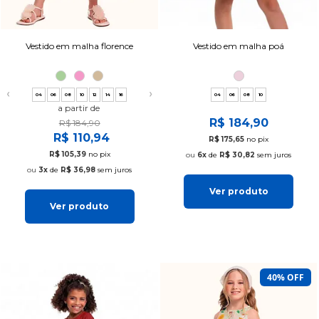
Vestido em malha florence
Vestido em malha poá
❮
❯
04
06
08
10
12
14
16
04
06
08
10
a partir de
R$ 184,90
R$ 184,90
R$ 110,94
R$ 175,65
no pix
R$ 105,39
no pix
6x
de
R$ 30,82
sem juros
3x
de
R$ 36,98
sem juros
Ver produto
Ver produto
40% OFF