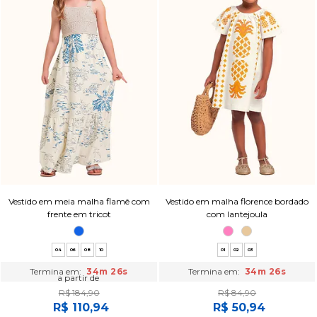
Vestido em meia malha flamê com
Vestido em malha florence bordado
frente em tricot
com lantejoula
04
06
08
10
01
02
03
Termina em:
34m 25s
Termina em:
34m 25s
a partir de
R$ 184,90
R$ 84,90
R$ 110,94
R$ 50,94