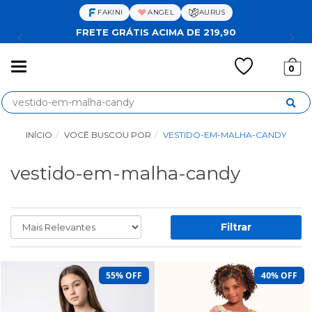
FAKINI
ANGEL
AURUS
FRETE GRÁTIS ACIMA DE 219,90
Mudar
0
navegação
Busca
INÍCIO
VOCÊ BUSCOU POR
VESTIDO-EM-MALHA-CANDY
vestido-em-malha-candy
Filtrar
55% OFF
40% OFF