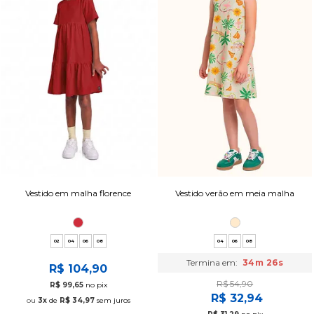
Vestido em malha florence
Vestido verão em meia malha
02
04
06
08
04
06
08
Termina em:
34m 25s
R$ 104,90
R$ 54,90
R$ 99,65
no pix
R$ 32,94
3x
de
R$ 34,97
sem juros