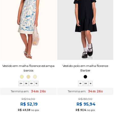
Vestido em malha florence estampa
Vestido polo em malha florence
barcos
Barbie
04
06
08
10
06
08
10
Termina em:
34m 25s
Termina em:
34m 25s
R$ 94,90
R$ 159,90
R$ 52,19
R$ 95,94
R$ 49,58
no pix
R$ 91,14
no pix