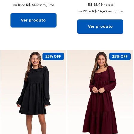
R$ 65,49
no pix
1x
de
R$ 41,19
sem juros
2x
de
R$ 34,47
sem juros
Ver produto
Ver produto
25% OFF
25% OFF