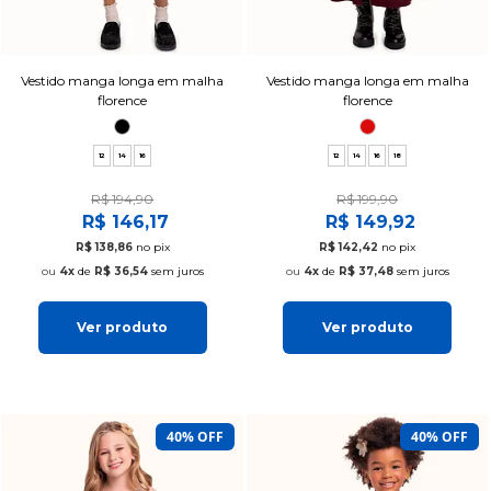
Vestido manga longa em malha
Vestido manga longa em malha
florence
florence
12
14
16
12
14
16
18
R$ 194,90
R$ 199,90
R$ 146,17
R$ 149,92
R$ 138,86
no pix
R$ 142,42
no pix
4x
de
R$ 36,54
sem juros
4x
de
R$ 37,48
sem juros
Ver produto
Ver produto
40% OFF
40% OFF