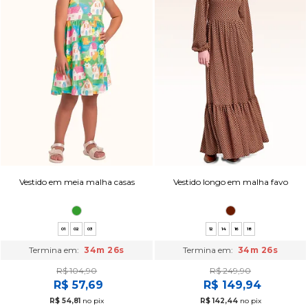
Vestido em meia malha casas
Vestido longo em malha favo
01
02
03
12
14
16
18
Termina em:
34m 25s
Termina em:
34m 25s
R$ 104,90
R$ 249,90
R$ 57,69
R$ 149,94
R$ 54,81
no pix
R$ 142,44
no pix