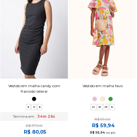
Vestido em malha candy com
Vestido em malha favo
franzido lateral
12
14
16
04
06
08
10
Termina em:
34m 25s
R$ 99,90
R$ 59,94
R$ 177,90
R$ 80,05
R$ 56,94
no pix