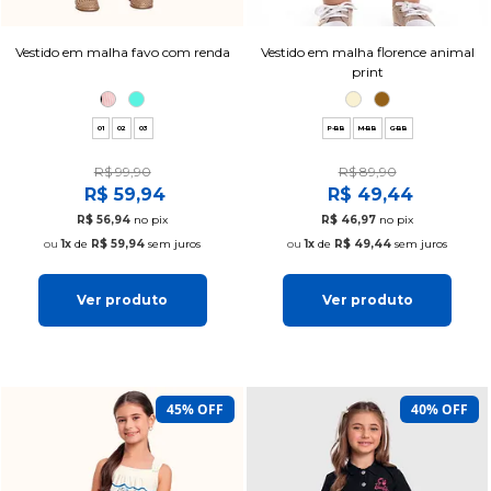
Vestido em malha favo com renda
Vestido em malha florence animal
print
01
02
03
P-BB
M-BB
G-BB
R$ 99,90
R$ 89,90
R$ 59,94
R$ 49,44
R$ 56,94
no pix
R$ 46,97
no pix
1x
de
R$ 59,94
sem juros
1x
de
R$ 49,44
sem juros
Ver produto
Ver produto
45% OFF
40% OFF