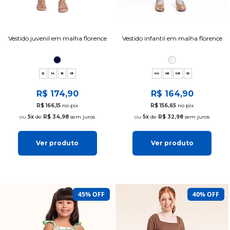
Vestido juvenil em malha florence
Vestido infantil em malha florence
12
14
16
18
04
06
08
10
R$ 174,90
R$ 164,90
R$ 166,15
no pix
R$ 156,65
no pix
5x
de
R$ 34,98
sem juros
5x
de
R$ 32,98
sem juros
Ver produto
Ver produto
45% OFF
40% OFF