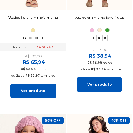
Vestido floral em meia malha
Vestido em malha favo frutas
04
06
08
10
01
02
03
Termina em:
34m 25s
R$ 64,90
R$ 38,94
R$ 109,90
R$ 65,94
R$ 36,99
no pix
R$ 62,64
no pix
1x
de
R$ 38,94
sem juros
2x
de
R$ 32,97
sem juros
Ver produto
Ver produto
50% OFF
40% OFF