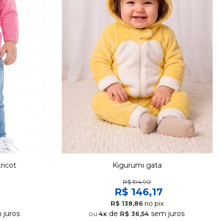
ricot
Kigurumi gata
R$ 194,90
R$ 146,17
no pix
R$ 138,86
juros
de
sem juros
4x
R$ 36,54