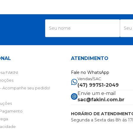
R
ONAL
ATENDIMENTO
Fale no WhatsApp
sa FAKINI
Vendas/SAC
moções
(47) 99751-2049
- Acompanhe seu pedido!
Envie um e-mail
sac@fakini.com.br
luções
 Pagamento
HORÁRIO DE ATENDIMENT
trega
Segunda a Sexta das 8h ás 17
ivacidade