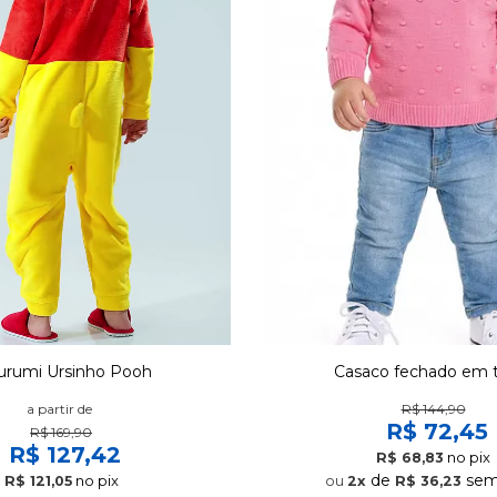
Casaco fechado em t
urumi Ursinho Pooh
R$ 144,90
a partir de
R$ 72,45
R$ 169,90
R$ 127,42
no pix
R$ 68,83
de
sem 
no pix
2x
R$ 36,23
R$ 121,05