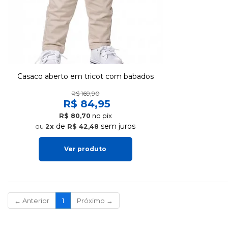
Casaco aberto em tricot com babados
R$ 169,90
R$ 84,95
no pix
R$ 80,70
de
sem juros
2x
R$ 42,48
Ver produto
(current)
←
Anterior
1
Próximo
→