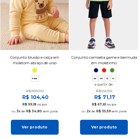
Conjunto blusão e calça em
Conjunto camiseta game e bermuda
moletom abraço de urso
em moletinho
P-BB
06
08
10
14
a partir de
R$ 109,90
R$ 94,90
R$ 104,40
R$ 71,17
R$ 99,18
no pix
R$ 67,61
no pix
3x
de
R$ 34,80
sem juros
2x
de
R$ 35,59
sem juros
Ver produto
Ver produto