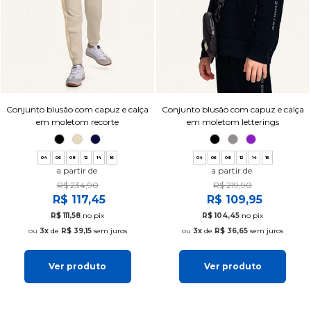
Conjunto blusão com capuz e calça
Conjunto blusão com capuz e calça
em moletom recorte
em moletom letterings
04
06
08
12
14
16
04
06
08
12
14
16
a partir de
a partir de
R$ 234,90
R$ 219,90
R$ 117,45
R$ 109,95
R$ 111,58
no pix
R$ 104,45
no pix
3x
de
R$ 39,15
sem juros
3x
de
R$ 36,65
sem juros
Ver produto
Ver produto