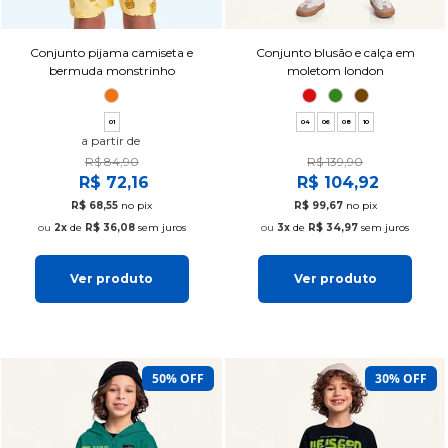
Conjunto pijama camiseta e
Conjunto blusão e calça em
bermuda monstrinho
moletom london
01
04
06
08
10
a partir de
R$ 84,90
R$ 139,90
R$ 72,16
R$ 104,92
R$ 68,55
no pix
R$ 99,67
no pix
2x
de
R$ 36,08
sem juros
3x
de
R$ 34,97
sem juros
Ver produto
Ver produto
50% OFF
30% OFF