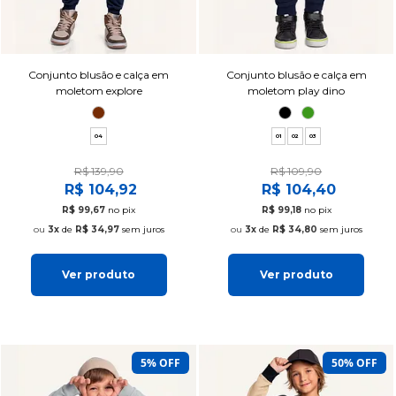
Conjunto blusão e calça em
Conjunto blusão e calça em
moletom explore
moletom play dino
04
01
02
03
R$ 139,90
R$ 109,90
R$ 104,92
R$ 104,40
R$ 99,67
no pix
R$ 99,18
no pix
3x
de
R$ 34,97
sem juros
3x
de
R$ 34,80
sem juros
Ver produto
Ver produto
5% OFF
50% OFF