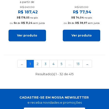
a partir de
R$ 249,90
R$ 129,90
R$ 187,42
R$ 77,94
R$ 178,05
no pix
R$ 74,04
no pix
6x
de
R$ 31,24
sem juros
2x
de
R$ 38,97
sem juros
Ver produto
Ver produto
(current)
←
1
2
3
4
5
…
13
→
Resultado(s):
1
-
32
de
415
CADASTRE-SE EM NOSSA NEWSLETTER
e receba novidades e promoções