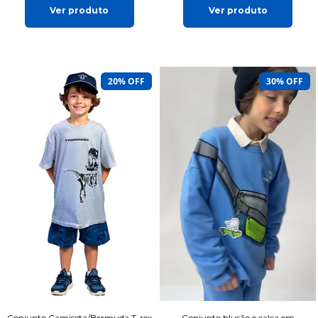
Ver produto
Ver produto
20% OFF
30% OFF
Conjunto Camiseta/Bermuda T-rex
Conjunto blusão e calça em