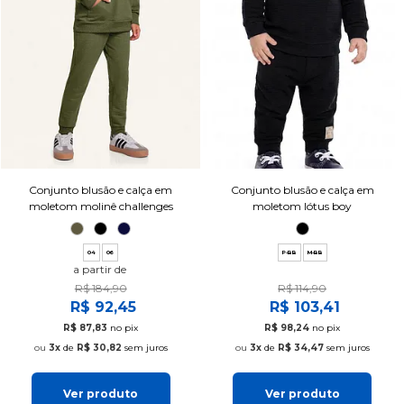
Conjunto blusão e calça em
Conjunto blusão e calça em
moletom molinê challenges
moletom lótus boy
04
06
P-BB
M-BB
a partir de
R$ 184,90
R$ 114,90
R$ 92,45
R$ 103,41
R$ 87,83
no pix
R$ 98,24
no pix
3x
de
R$ 30,82
sem juros
3x
de
R$ 34,47
sem juros
Ver produto
Ver produto