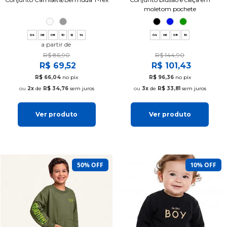
moletom pochete
04
06
08
10
12
14
04
06
08
10
a partir de
R$ 86,90
R$ 144,90
R$ 69,52
R$ 101,43
R$ 66,04
no pix
R$ 96,36
no pix
2x
de
R$ 34,76
sem juros
3x
de
R$ 33,81
sem juros
Ver produto
Ver produto
50% OFF
10% OFF