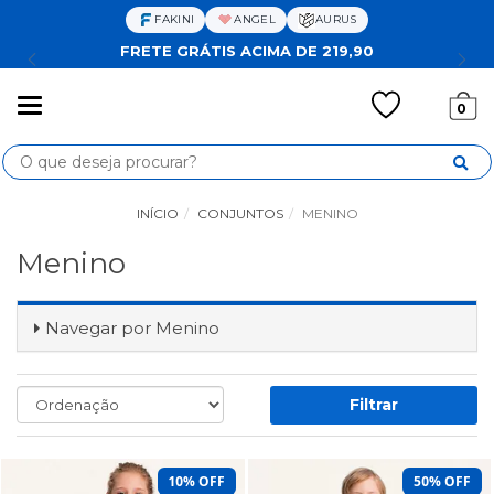
FAKINI
ANGEL
AURUS
FRETE GRÁTIS ACIMA DE 219,90
Mudar
0
navegação
Busca
INÍCIO
CONJUNTOS
MENINO
Menino
Navegar por
Menino
Filtrar
10% OFF
50% OFF