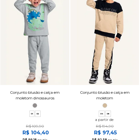
Conjunto blusão e calça em
Conjunto blusão e calça em
moletom dinossauros
moletom
01
02
04
06
a partir de
R$ 109,90
R$ 194,90
R$ 104,40
R$ 97,45
R$ 99,18
no pix
R$ 92,58
no pix