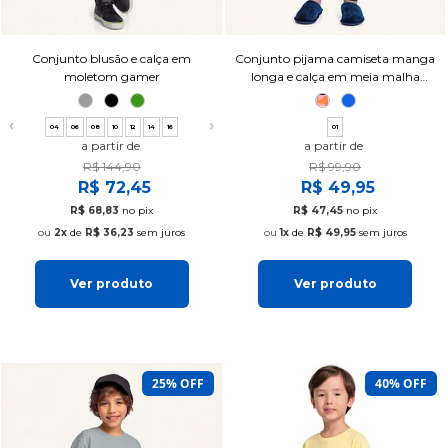
Conjunto blusão e calça em
Conjunto pijama camiseta manga
moletom gamer
longa e calça em meia malha
monster
❮
❯
04
06
08
10
12
14
16
01
a partir de
a partir de
R$ 144,90
R$ 99,90
R$ 72,45
R$ 49,95
R$ 68,83
no pix
R$ 47,45
no pix
2x
de
R$ 36,23
sem juros
1x
de
R$ 49,95
sem juros
Ver produto
Ver produto
25% OFF
40% OFF