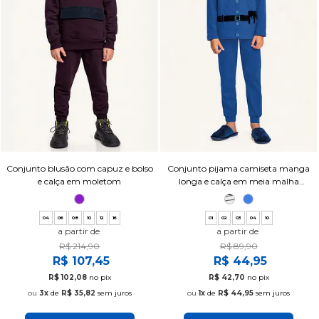
Conjunto blusão com capuz e bolso
Conjunto pijama camiseta manga
e calça em moletom
longa e calça em meia malha
profissões
04
06
08
10
12
16
01
02
03
04
10
a partir de
a partir de
R$ 214,90
R$ 89,90
R$ 107,45
R$ 44,95
R$ 102,08
no pix
R$ 42,70
no pix
3x
de
R$ 35,82
sem juros
1x
de
R$ 44,95
sem juros