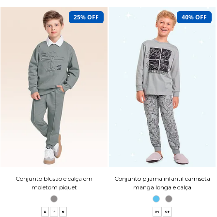
25% OFF
40% OFF
Conjunto blusão e calça em
Conjunto pijama infantil camiseta
moletom piquet
manga longa e calça
12
14
16
04
08