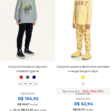
Conjunto blusão e calça em
Conjunto pijama dentinhos camiseta
moletom game
manga longa e calça
04
06
08
10
01
Termina em:
20h 25m 56s
R$ 139,90
a partir de
R$ 104,92
R$ 104,90
R$ 62,94
R$ 99,67
no pix
R$ 59,79
no pix
3x
de
R$ 34,97
sem juros