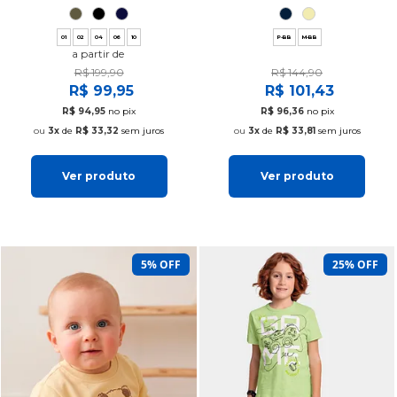
01
02
04
06
10
P-BB
M-BB
a partir de
R$ 199,90
R$ 144,90
R$ 99,95
R$ 101,43
R$ 94,95
no pix
R$ 96,36
no pix
3x
de
R$ 33,32
sem juros
3x
de
R$ 33,81
sem juros
Ver produto
Ver produto
5% OFF
25% OFF