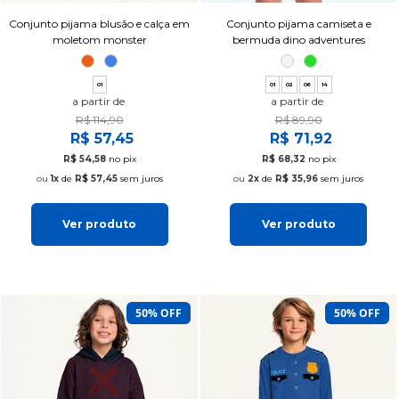
Conjunto pijama blusão e calça em
Conjunto pijama camiseta e
moletom monster
bermuda dino adventures
01
01
02
06
14
a partir de
a partir de
R$ 114,90
R$ 89,90
R$ 57,45
R$ 71,92
R$ 54,58
no pix
R$ 68,32
no pix
1x
de
R$ 57,45
sem juros
2x
de
R$ 35,96
sem juros
Ver produto
Ver produto
50% OFF
50% OFF