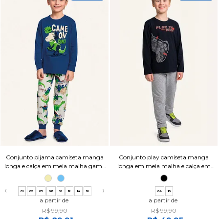
Conjunto pijama camiseta manga
Conjunto play camiseta manga
longa e calça em meia malha game
longa em meia malha e calça em
dino
moletinho
❮
❯
01
02
03
08
10
12
14
16
04
10
a partir de
a partir de
R$ 99,90
R$ 99,90