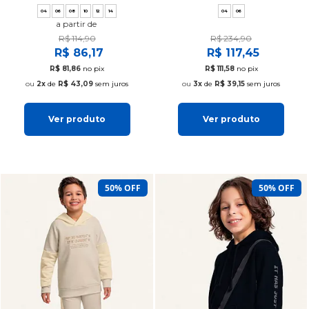
04
06
08
10
12
14
04
06
a partir de
R$ 114,90
R$ 234,90
R$ 86,17
R$ 117,45
R$ 81,86
no pix
R$ 111,58
no pix
2x
de
R$ 43,09
sem juros
3x
de
R$ 39,15
sem juros
Ver produto
Ver produto
50% OFF
50% OFF