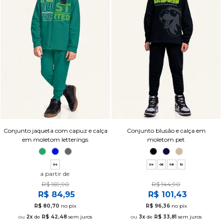
Conjunto jaqueta com capuz e calça
Conjunto blusão e calça em
em moletom letterings
moletom pet
04
04
06
08
10
a partir de
R$ 169,90
R$ 144,90
R$ 84,95
R$ 101,43
R$ 80,70
no pix
R$ 96,36
no pix
2x
de
R$ 42,48
sem juros
3x
de
R$ 33,81
sem juros