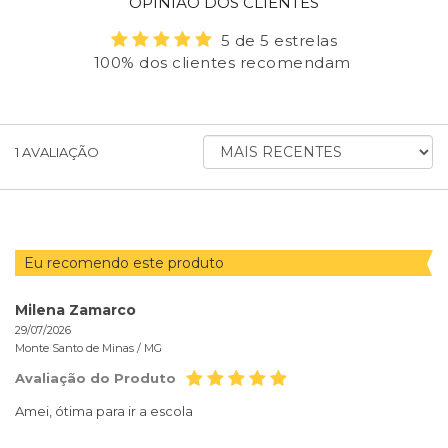
OPINIÃO DOS CLIENTES
5 de 5 estrelas
100% dos clientes recomendam
ORDENAR
1
AVALIAÇÃO
AVALIAÇÕES
POR
Eu recomendo este produto
Milena Zamarco
29/07/2026
Monte Santo de Minas /
MG
Avaliação do Produto
Amei, ótima para ir a escola