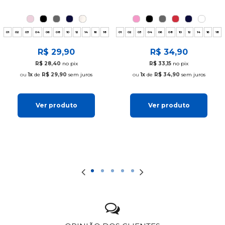
01
02
03
04
06
08
10
12
14
16
18
01
02
03
04
06
08
10
12
14
16
18
R$ 29,90
R$ 34,90
R$ 28,40
no pix
R$ 33,15
no pix
1x
de
R$ 29,90
sem juros
1x
de
R$ 34,90
sem juros
Ver produto
Ver produto