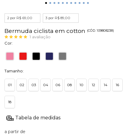
2 por R$ 69,00
3 por R$ 89,00
Bermuda ciclista em cotton
(
CÓD.
109808238
)
1
avaliação
Cor:
Tamanho:
01
02
03
04
06
08
10
12
14
16
18
a partir de