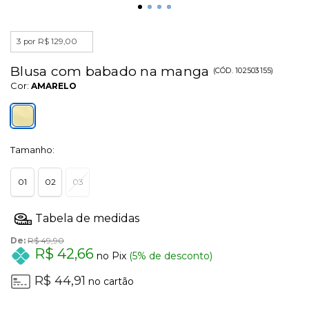
3 por R$ 129,00
Blusa com babado na manga
(
CÓD.
102503155
)
Cor:
AMARELO
Tamanho:
01
02
03
De:
R$ 49,90
R$ 42,66
no Pix
(5% de desconto)
R$ 44,91
no cartão