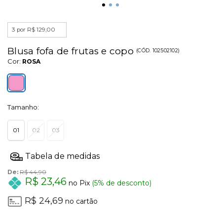
3 por R$ 129,00
Blusa fofa de frutas e copo
(
CÓD.
102502102
)
Cor:
ROSA
Tamanho:
01
02
03
De:
R$ 44,90
R$ 23,46
no Pix
(5% de desconto)
R$ 24,69
no cartão