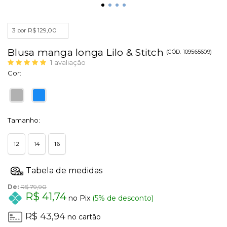
3 por R$ 129,00
Blusa manga longa Lilo & Stitch
(
CÓD.
109565609
)
1
avaliação
Cor:
Tamanho:
12
14
16
De:
R$ 79,90
R$ 41,74
no Pix
(5% de desconto)
R$ 43,94
no cartão