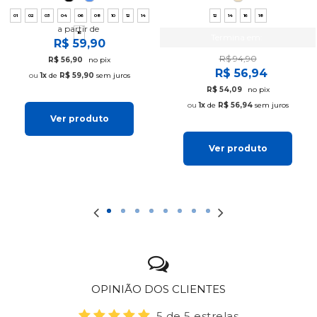
01
02
03
04
06
08
10
12
14
12
14
16
18
a partir de
16
Termina em:
R$ 59,90
R$ 94,90
R$ 56,90
no pix
R$ 56,94
1x
de
R$ 59,90
sem juros
R$ 54,09
no pix
1x
de
R$ 56,94
sem juros
Ver produto
Ver produto
OPINIÃO DOS CLIENTES
5 de 5 estrelas