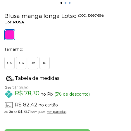
Blusa manga longa Lotso
(
CÓD.
102601654
)
Cor:
ROSA
Tamanho:
04
06
08
10
De:
R$ 109,90
R$ 78,30
no Pix
(5% de desconto)
R$ 82,42
no cartão
ver parcelas
2x
de
R$ 41,21
sem juros