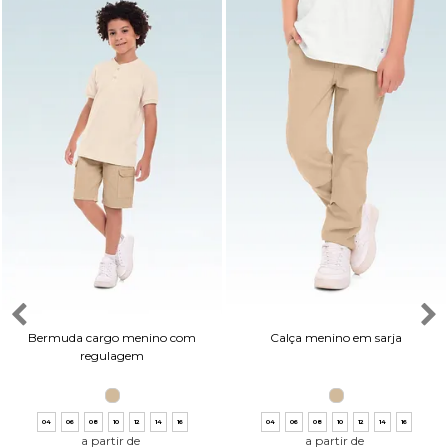
Bermuda cargo menino com
Calça menino em sarja
regulagem
04
06
08
10
12
14
16
04
06
08
10
12
14
16
a partir de
a partir de