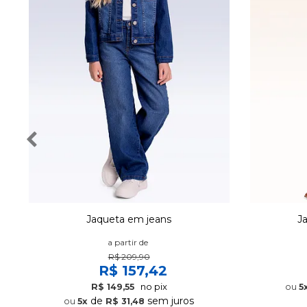
Jaqueta em jeans
J
a partir de
R$ 209,90
R$ 157,42
no pix
R$ 149,55
5
de
sem juros
5x
R$ 31,48