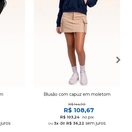
om
Blusão com capuz em moletom
R$ 144,90
R$ 108,67
no pix
R$ 103,24
juros
de
sem juros
3x
R$ 36,22