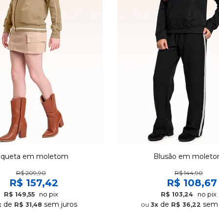
aqueta em moletom
Blusão em molet
R$ 209,90
R$ 144,90
R$ 157,42
R$ 108,67
no pix
no pix
R$ 149,55
R$ 103,24
de
sem juros
de
sem 
x
R$ 31,48
3x
R$ 36,22