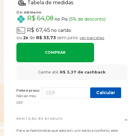
De:
R$ 134,90
R$ 64,08
no Pix
(5% de desconto)
R$ 67,45
no cartão
2x
de
R$ 33,73
sem juros
ver parcelas
COMPRAR
Ganhe até
R$ 3,37
de cashback
Frete e prazo:
Calcular
Não sei meu
CEP
descrição do produto
Para as fashionistas que adoram unir estilo e conforto, este