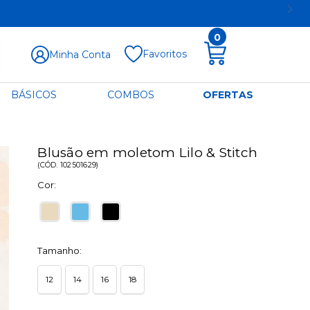
0
Favoritos
Minha Conta
BÁSICOS
COMBOS
OFERTAS
Blusão em moletom Lilo & Stitch
(
CÓD.
102501629
)
Cor:
Tamanho:
12
14
16
18