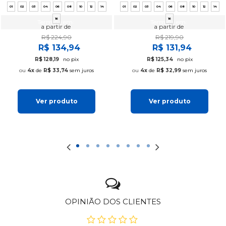
01
02
03
04
06
08
10
12
14
01
02
03
04
06
08
10
12
14
16
16
Termina em:
Termina em:
a partir de
a partir de
R$ 224,90
R$ 219,90
R$ 134,94
R$ 131,94
R$ 128,19
no pix
R$ 125,34
no pix
4x
de
R$ 33,74
sem juros
4x
de
R$ 32,99
sem juros
Ver produto
Ver produto
OPINIÃO DOS CLIENTES