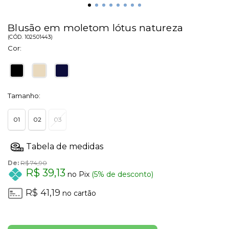
Blusão em moletom lótus natureza
(
CÓD.
102501443
)
Cor:
Tamanho:
01
02
03
De:
R$ 74,90
R$ 39,13
no Pix
(5% de desconto)
R$ 41,19
no cartão