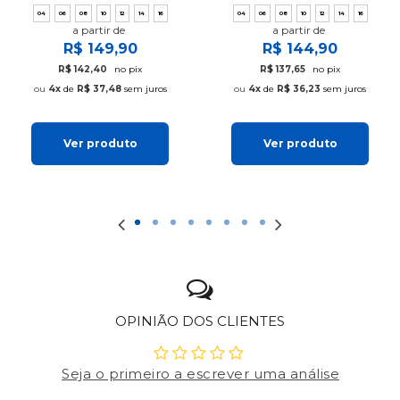
04
06
08
10
12
14
16
04
06
08
10
12
14
16
a partir de
a partir de
R$ 149,90
R$ 144,90
R$ 142,40
no pix
R$ 137,65
no pix
4x
de
R$ 37,48
sem juros
4x
de
R$ 36,23
sem juros
Ver produto
Ver produto
OPINIÃO DOS CLIENTES
Seja o primeiro a escrever uma análise