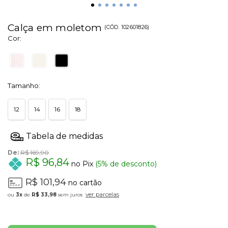
Calça em moletom
(
CÓD.
102601826
)
Cor:
Tamanho:
12
14
16
18
De:
R$ 169,90
R$ 96,84
no Pix
(5% de desconto)
R$ 101,94
no cartão
ver parcelas
3x
de
R$ 33,98
sem juros