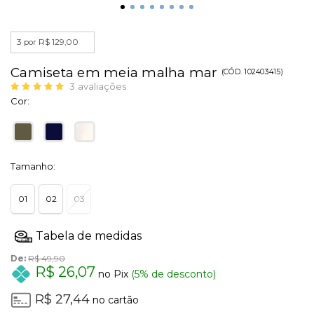
3 por R$ 129,00
Camiseta em meia malha mar
(
CÓD.
102403415
)
3
avaliações
Cor:
Tamanho:
01
02
03
De:
R$ 49,90
R$ 26,07
no Pix
(5% de desconto)
R$ 27,44
no cartão