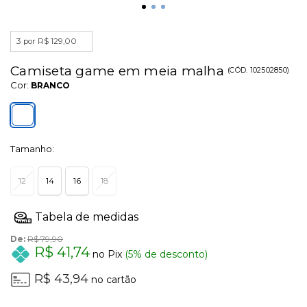
3 por R$ 129,00
Camiseta game em meia malha
(
CÓD.
102502850
)
Cor:
BRANCO
Tamanho:
12
14
16
18
De:
R$ 79,90
R$ 41,74
no Pix
(5% de desconto)
R$ 43,94
no cartão