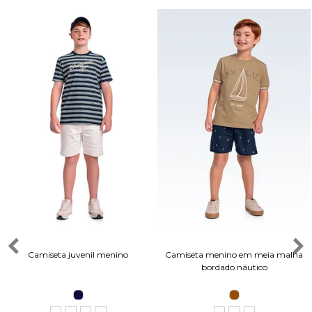
Camiseta juvenil menino
Camiseta menino em meia malha
bordado náutico