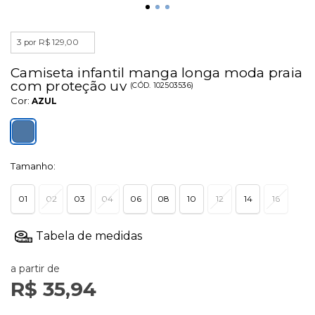
3 por R$ 129,00
Camiseta infantil manga longa moda praia
com proteção uv
(
CÓD.
102503536
)
Cor:
AZUL
Tamanho:
01
02
03
04
06
08
10
12
14
16
a partir de
R$ 35,94