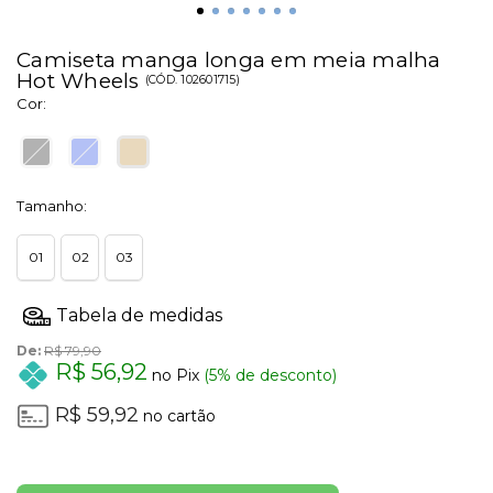
Camiseta manga longa em meia malha
Hot Wheels
(
CÓD.
102601715
)
Cor:
Tamanho:
01
02
03
De:
R$ 79,90
R$ 56,92
no Pix
(5% de desconto)
R$ 59,92
no cartão