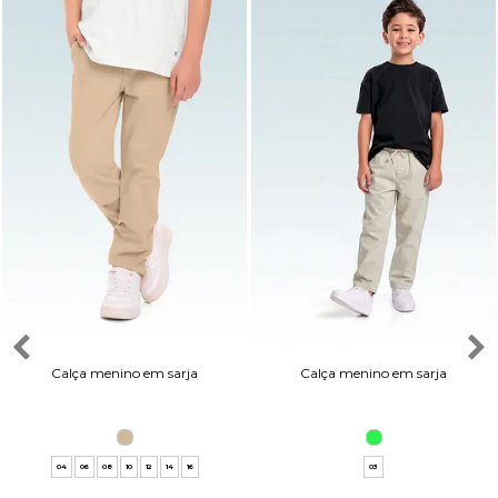
Calça menino em sarja
Calça menino em sarja
04
06
08
10
12
14
16
03