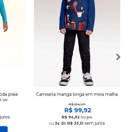
da praia
Camiseta manga longa em meia malha
o uv
R$ 124,90
R$ 99,92
juros
no pix
R$ 94,92
de
sem juros
3x
R$ 33,31