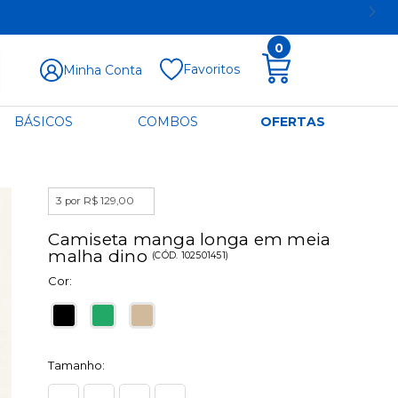
0
Favoritos
Minha Conta
BÁSICOS
COMBOS
OFERTAS
3 por R$ 129,00
Camiseta manga longa em meia
malha dino
(
CÓD.
102501451
)
Cor:
Tamanho: