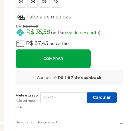
04
06
08
10
De:
R$ 74,90
R$ 35,58
no Pix
(5% de desconto)
R$ 37,45
no cartão
COMPRAR
Ganhe até
R$ 1,87
de cashback
Frete e prazo:
Calcular
Não sei meu
CEP
descrição do produto