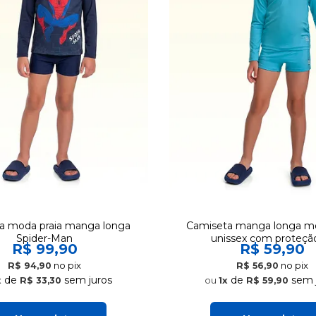
a moda praia manga longa
Camiseta manga longa mo
Spider-Man
unissex com proteçã
R$ 99,90
R$ 59,90
no pix
no pix
R$ 94,90
R$ 56,90
de
sem juros
de
sem 
x
R$ 33,30
1x
R$ 59,90