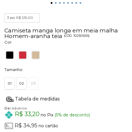
3 por R$ 129,00
Camiseta manga longa em meia malha
Homem-aranha teia
(
CÓD.
102501655
)
Cor:
Tamanho:
01
02
03
De:
R$ 69,90
R$ 33,20
no Pix
(5% de desconto)
R$ 34,95
no cartão