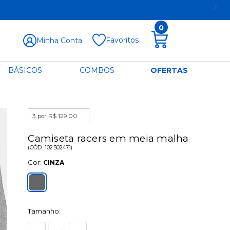
0
Favoritos
Minha Conta
BÁSICOS
COMBOS
OFERTAS
3 por R$ 129,00
Camiseta racers em meia malha
(
CÓD.
102502471
)
Cor:
CINZA
Tamanho: