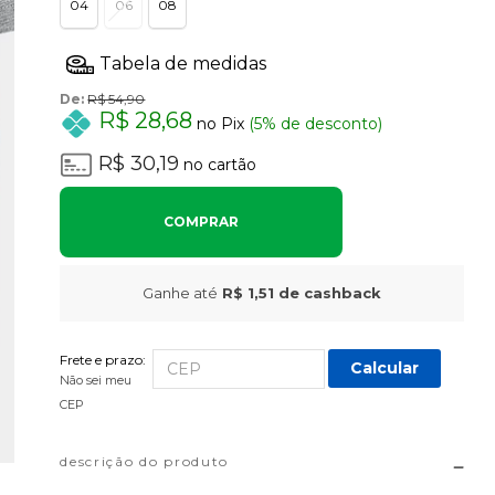
04
06
08
De:
R$ 54,90
R$ 28,68
no Pix
(5% de desconto)
R$ 30,19
no cartão
COMPRAR
Ganhe até
R$ 1,51
de cashback
Frete e prazo:
Calcular
Não sei meu
CEP
descrição do produto