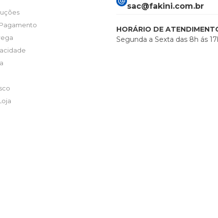
sac@fakini.com.br
luções
 Pagamento
HORÁRIO DE ATENDIMENT
trega
Segunda a Sexta das 8h ás 17
ivacidade
ta
sco
Loja