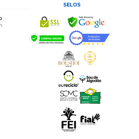
SELOS
O
h.