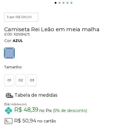
3 por R$ 129,00
Camiseta Rei Leão em meia malha
(
CÓD.
102503427
)
Cor:
AZUL
Tamanho:
01
02
03
De:
R$ 84,90
R$ 48,39
no Pix
(5% de desconto)
R$ 50,94
no cartão