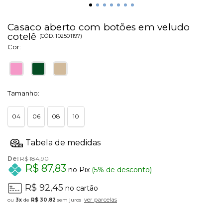
Casaco aberto com botões em veludo
cotelê
(
CÓD.
102501197
)
Cor:
Tamanho:
04
06
08
10
De:
R$ 184,90
R$ 87,83
no Pix
(5% de desconto)
R$ 92,45
no cartão
ver parcelas
3x
de
R$ 30,82
sem juros