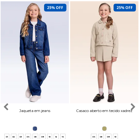
25% OFF
25% OFF
Jaqueta em jeans
Casaco aberto em tecido xadrez
01
02
03
04
06
08
10
12
14
04
06
08
10