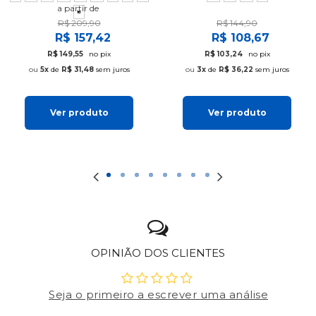
a partir de
16
R$ 209,90
R$ 144,90
R$ 157,42
R$ 108,67
R$ 149,55
no pix
R$ 103,24
no pix
5x
de
R$ 31,48
sem juros
3x
de
R$ 36,22
sem juros
Ver produto
Ver produto
OPINIÃO DOS CLIENTES
Seja o primeiro a escrever uma análise