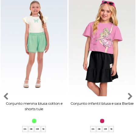
Conjunto menina blusa cotton e
Conjunto infantil blusa e saia Barbie
shorts tule
04
06
08
10
04
06
08
10