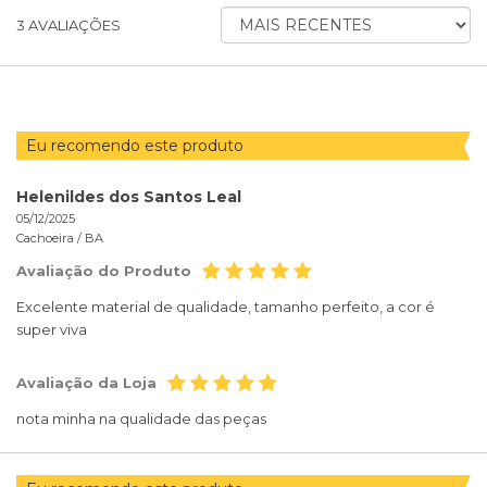
ORDENAR
3
AVALIAÇÕES
AVALIAÇÕES
POR
Eu recomendo este produto
Helenildes dos Santos Leal
05/12/2025
Cachoeira /
BA
Avaliação do Produto
Excelente material de qualidade, tamanho perfeito, a cor é
super viva
Avaliação da Loja
nota minha na qualidade das peças