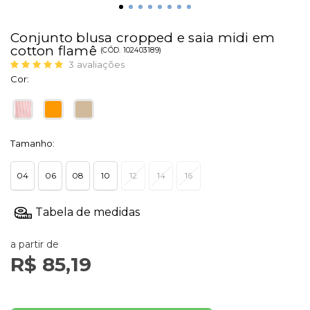
Conjunto blusa cropped e saia midi em
cotton flamê
(
CÓD.
102403189
)
3
avaliações
Cor:
Tamanho:
04
06
08
10
12
14
16
a partir de
R$ 85,19