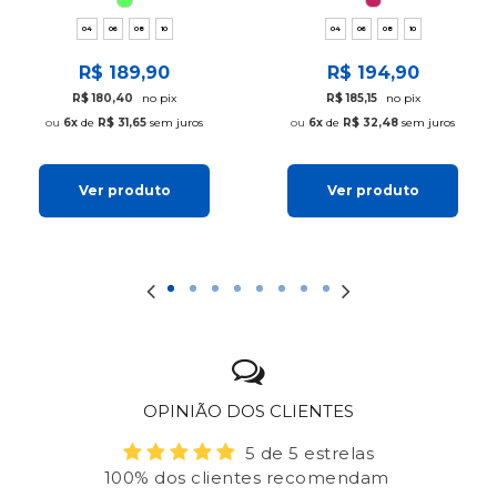
04
06
08
10
04
06
08
10
R$ 189,90
R$ 194,90
R$ 180,40
no pix
R$ 185,15
no pix
6x
de
R$ 31,65
sem juros
6x
de
R$ 32,48
sem juros
Ver produto
Ver produto
OPINIÃO DOS CLIENTES
5 de 5 estrelas
100% dos clientes recomendam