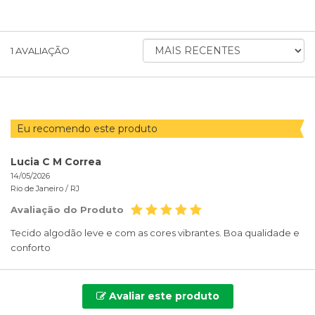
ORDENAR
1
AVALIAÇÃO
AVALIAÇÕES
POR
Eu recomendo este produto
Lucia C M Correa
14/05/2026
Rio de Janeiro /
RJ
Avaliação do Produto
Tecido algodão leve e com as cores vibrantes. Boa qualidade e
conforto
Avaliar este produto