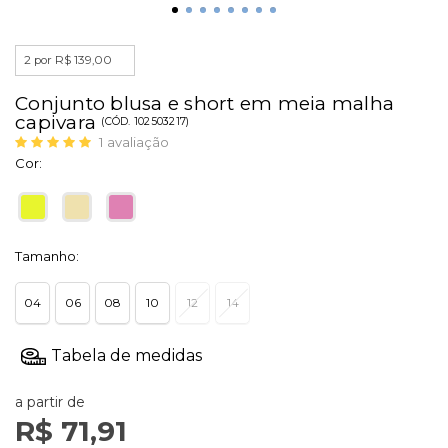
2 por R$ 139,00
Conjunto blusa e short em meia malha
capivara
(
CÓD.
102503217
)
1
avaliação
Cor:
Tamanho:
04
06
08
10
12
14
a partir de
R$ 71,91