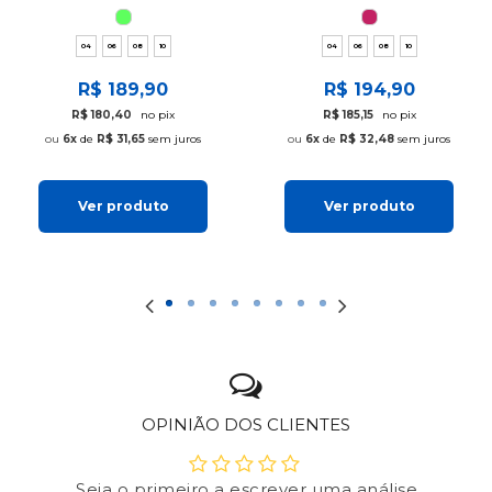
04
06
08
10
04
06
08
10
R$ 189,90
R$ 194,90
R$ 180,40
no pix
R$ 185,15
no pix
6x
de
R$ 31,65
sem juros
6x
de
R$ 32,48
sem juros
Ver produto
Ver produto
OPINIÃO DOS CLIENTES
Seja o primeiro a escrever uma análise