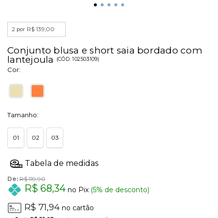
2 por R$ 139,00
Conjunto blusa e short saia bordado com
lantejoula
(
CÓD.
102503109
)
Cor:
Tamanho:
01
02
03
De:
R$ 119,90
R$ 68,34
no Pix
(5% de desconto)
R$ 71,94
no cartão