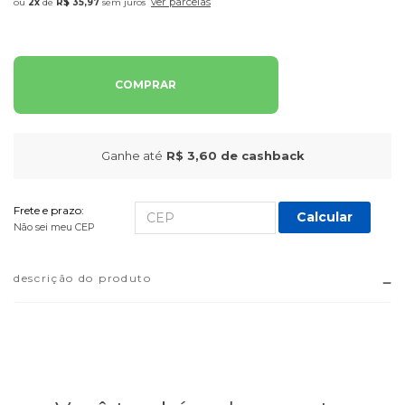
ver parcelas
2x
de
R$ 35,97
sem juros
COMPRAR
Ganhe até
R$ 3,60
de cashback
Frete e prazo:
Calcular
Não sei meu CEP
descrição do produto