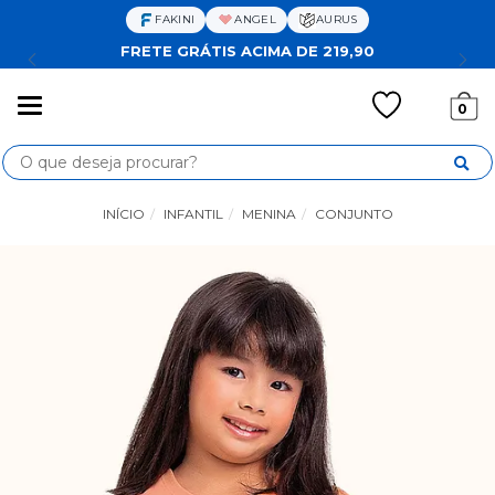
FAKINI
ANGEL
AURUS
FRETE GRÁTIS ACIMA DE 219,90
Mudar
0
navegação
Busca
INÍCIO
INFANTIL
MENINA
CONJUNTO