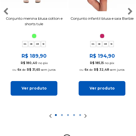
Conjunto menina blusa cotton e
Conjunto infantil blusa e saia Barbie
shorts tule
04
06
08
10
04
06
08
10
R$ 189,90
R$ 194,90
R$ 180,40
no pix
R$ 185,15
no pix
6x
de
R$ 31,65
sem juros
6x
de
R$ 32,48
sem juros
Ver produto
Ver produto