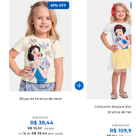
45% OFF
4
Blusa da branca de neve
Conjunto blusa e short-
branca de neve
R$ 69,90
R$ 38,44
R$ 199,90
R$ 36,52
no pix
R$ 109,94
1x
de
R$ 38,44
sem juros