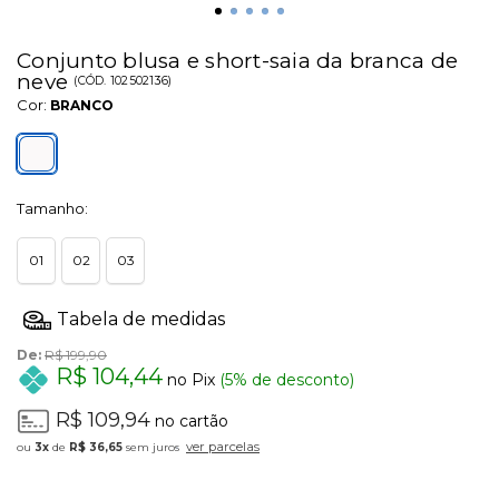
Conjunto blusa e short-saia da branca de
neve
(
CÓD.
102502136
)
Cor:
BRANCO
Tamanho:
01
02
03
De:
R$ 199,90
R$ 104,44
no Pix
(5% de desconto)
R$ 109,94
no cartão
ver parcelas
3x
de
R$ 36,65
sem juros