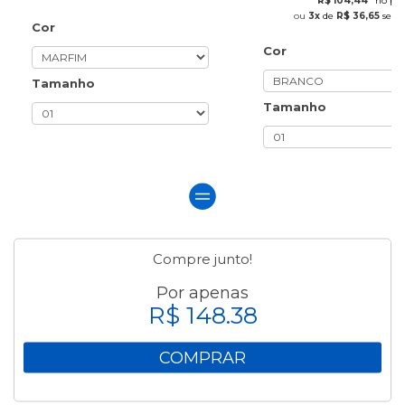
R$ 104,44
no pix
3x
de
R$ 36,65
sem 
Cor
Cor
Tamanho
Tamanho
Compre junto!
Por apenas
R$ 148.38
COMPRAR