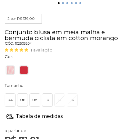
2 por R$ 139,00
Conjunto blusa em meia malha e
bermuda ciclista em cotton morango
(
CÓD.
102503204
)
1
avaliação
Cor:
Tamanho:
04
06
08
10
12
14
a partir de