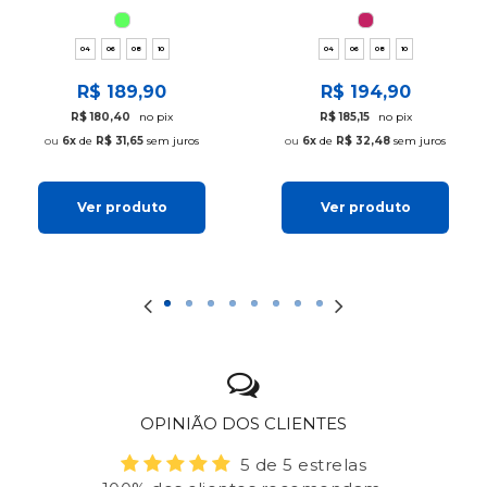
04
06
08
10
04
06
08
10
R$ 189,90
R$ 194,90
R$ 180,40
no pix
R$ 185,15
no pix
6x
de
R$ 31,65
sem juros
6x
de
R$ 32,48
sem juros
Ver produto
Ver produto
OPINIÃO DOS CLIENTES
5 de 5 estrelas