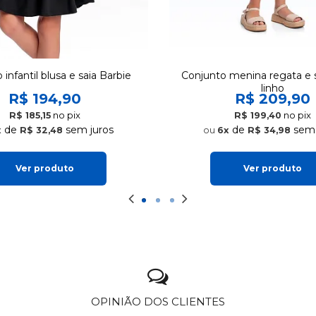
infantil blusa e saia Barbie
Conjunto menina regata e 
linho
R$ 194,90
R$ 209,90
no pix
no pix
R$ 185,15
R$ 199,40
de
sem juros
de
sem 
x
R$ 32,48
6x
R$ 34,98
Ver produto
Ver produto
OPINIÃO DOS CLIENTES