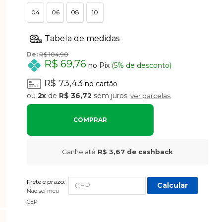
04
06
08
10
De:
R$ 104,90
R$ 69,76
no Pix
(5% de desconto)
R$ 73,43
no cartão
2x
de
R$ 36,72
sem juros
ver parcelas
COMPRAR
Ganhe até
R$ 3,67
de cashback
Frete e prazo:
Calcular
Não sei meu
CEP