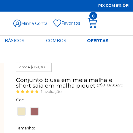
0
Favoritos
Minha Conta
BÁSICOS
COMBOS
OFERTAS
2 por R$ 139,00
Conjunto blusa em meia malha e
short saia em malha piquet
(
CÓD.
102503273
)
1
avaliação
Cor:
Tamanho: