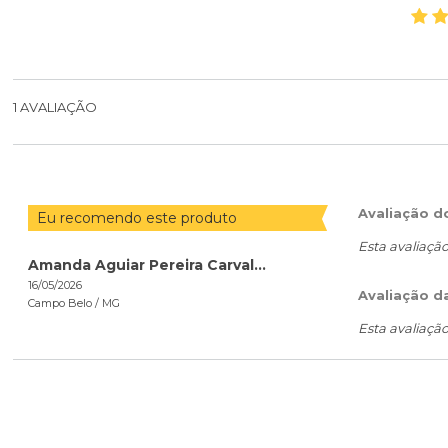
1
AVALIAÇÃO
Avaliação d
Eu recomendo este produto
Esta avaliaçã
Amanda Aguiar Pereira Carvalho
16/05/2026
Avaliação d
Campo Belo /
MG
Esta avaliaçã