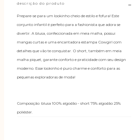
descrição do produto
Prepare-se para um lookinho cheio de estilo e fofura! Este
conjunto infantil é perfeito para a fashionista que adora se
divertir. A blusa, confeccionada em meia malha, possui
mangas curtas e uma encantadora estampa Cowgirl com
detalhes que vão te conquistar. O short, também em meia
malha piquet, garante conforto e praticidade com seu design
moderno. Esse lookinho é puro charme e conforto para as
pequenas exploradoras de moda!
Composição: blusa 100% algodão - short 75% algodão 25%
poliéster.