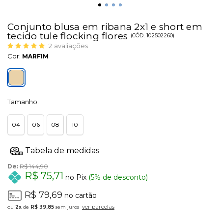
Conjunto blusa em ribana 2x1 e short em
tecido tule flocking flores
(
CÓD.
102502260
)
2
avaliações
Cor:
MARFIM
Tamanho:
04
06
08
10
De:
R$ 144,90
R$ 75,71
no Pix
(5% de desconto)
R$ 79,69
no cartão
ver parcelas
2x
de
R$ 39,85
sem juros