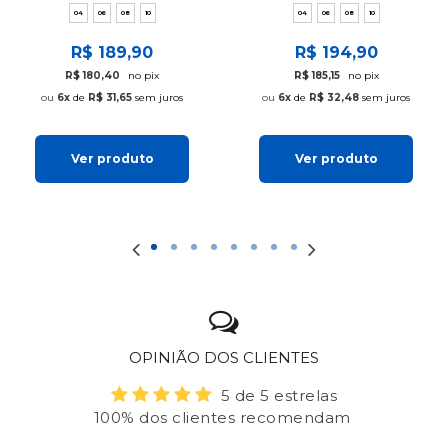
04
06
08
10
04
06
08
10
R$ 189,90
R$ 194,90
R$ 180,40
no pix
R$ 185,15
no pix
6x
de
R$ 31,65
sem juros
6x
de
R$ 32,48
sem juros
Ver produto
Ver produto
OPINIÃO DOS CLIENTES
5 de 5 estrelas
100% dos clientes recomendam