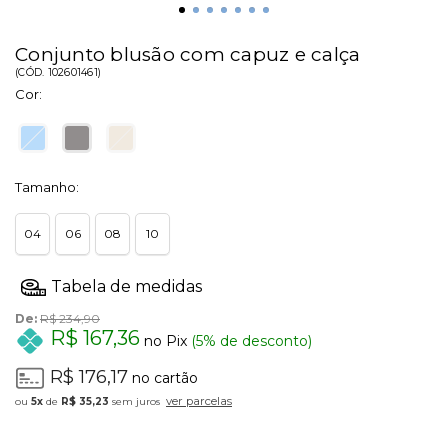
Conjunto blusão com capuz e calça
(
CÓD.
102601461
)
Cor:
Tamanho:
04
06
08
10
De:
R$ 234,90
R$ 167,36
no Pix
(5% de desconto)
R$ 176,17
no cartão
ver parcelas
5x
de
R$ 35,23
sem juros