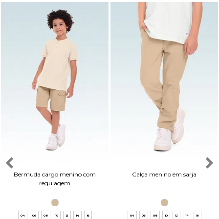
Bermuda cargo menino com
Calça menino em sarja
regulagem
04
06
08
10
12
14
16
04
06
08
10
12
14
16