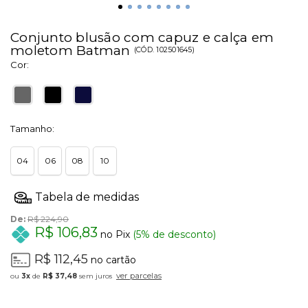
Conjunto blusão com capuz e calça em
moletom Batman
(
CÓD.
102501645
)
Cor:
Tamanho:
04
06
08
10
De:
R$ 224,90
R$ 106,83
no Pix
(5% de desconto)
R$ 112,45
no cartão
ver parcelas
3x
de
R$ 37,48
sem juros