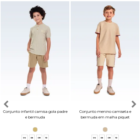
Conjunto infantil camisa gola padre
Conjunto menino camiseta e
e bermuda
bermuda em malha piquet
04
06
08
10
04
06
08
10