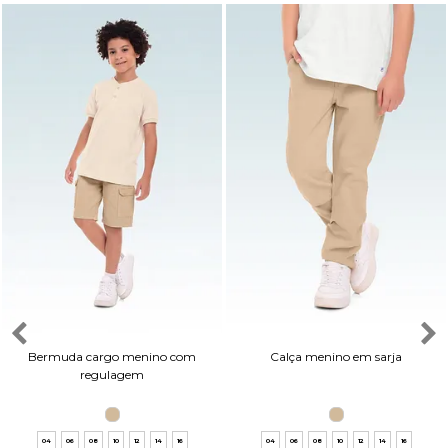
Bermuda cargo menino com
Calça menino em sarja
regulagem
04
06
08
10
12
14
16
04
06
08
10
12
14
16