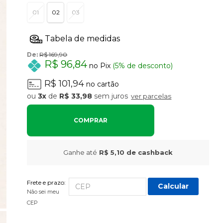
01
02
03
De:
R$ 169,90
R$ 96,84
no Pix
(5% de desconto)
R$ 101,94
no cartão
3x
de
R$ 33,98
sem juros
ver parcelas
COMPRAR
Ganhe até
R$ 5,10
de cashback
Frete e prazo:
Calcular
Não sei meu
CEP