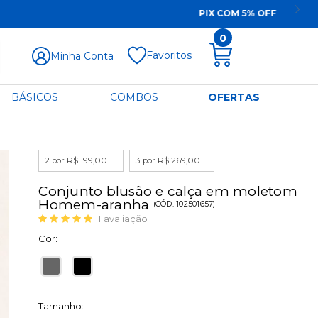
0
Favoritos
Minha Conta
BÁSICOS
COMBOS
OFERTAS
2 por R$ 199,00
3 por R$ 269,00
Conjunto blusão e calça em moletom
Homem-aranha
(
CÓD.
102501657
)
1
avaliação
Cor:
Tamanho: