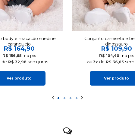
o body e macacão suedine
Conjunto camiseta e b
caranguejo
dinossauro
R$ 164,90
R$ 109,90
no pix
no pix
R$ 156,65
R$ 104,40
de
sem juros
de
sem 
x
R$ 32,98
3x
R$ 36,63
Ver produto
Ver produto