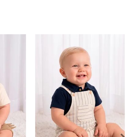
Conjunto em moletom lótus para seu bebê curtir o dia com
muito conforto. Blusão possui decote redondo, mangas longas
com punho, bordado frontal, comprimento e modelagem
regulares. Calça com elástico no cós, etiqueta decorativa,
comprimento longo e modelagem soltinha.
Composição: Blusão e Calça 100% Algodão
Cuidados com o produto: Lavagem a mão
Temperatura máxima 40ºC
Não alvejar
Não secar em tambor
Secagem em varal a sombra
Temperatura máxima da base do ferro a 110°C sem vapor
Vapor pode causar danos irreversiveis