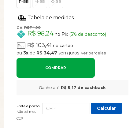
P-BB
M-BB
G-BB
De:
R$ 114,90
R$ 98,24
no Pix
(5% de desconto)
R$ 103,41
no cartão
3x
de
R$ 34,47
sem juros
ver parcelas
COMPRAR
Ganhe até
R$ 5,17
de cashback
Frete e prazo:
Calcular
Não sei meu
CEP
descrição do produto