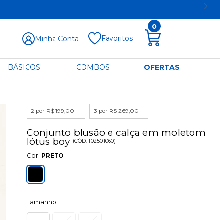
0
Favoritos
Minha Conta
BÁSICOS
COMBOS
OFERTAS
2 por R$ 199,00
3 por R$ 269,00
Conjunto blusão e calça em moletom
lótus boy
(
CÓD.
102501060
)
Cor:
PRETO
Tamanho: