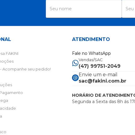
R
ONAL
ATENDIMENTO
Fale no WhatsApp
sa FAKINI
Vendas/SAC
moções
(47) 99751-2049
- Acompanhe seu pedido!
Envie um e-mail
sac@fakini.com.br
luções
 Pagamento
HORÁRIO DE ATENDIMENT
trega
Segunda a Sexta das 8h ás 17
ivacidade
ta
sco