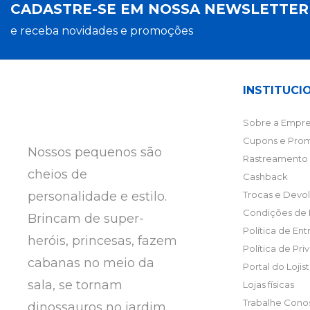
CADASTRE-SE EM NOSSA NEWSLETTE
e receba novidades e promoções
INSTITUCI
Sobre a Empre
Cupons e Pro
Nossos pequenos são
Rastreamento 
cheios de
Cashback
personalidade e estilo.
Trocas e Devo
Condições de
Brincam de super-
Política de En
heróis, princesas, fazem
Política de Pr
cabanas no meio da
Portal do Lojis
sala, se tornam
Lojas físicas
Trabalhe Cono
dinossauros no jardim,