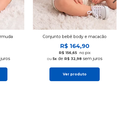
Não limpar a seco.
ermuda
Conjunto bebê body e macacão
R$ 164,90
no pix
R$ 156,65
juros
de
sem juros
5x
R$ 32,98
Ver produto