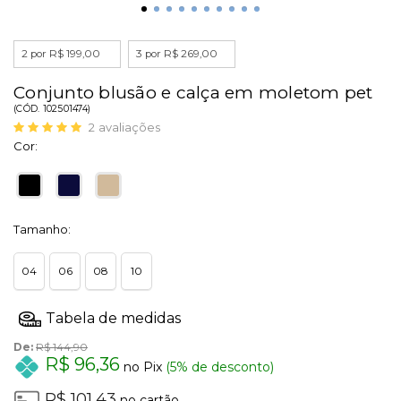
2 por R$ 199,00
3 por R$ 269,00
Conjunto blusão e calça em moletom pet
(
CÓD.
102501474
)
2
avaliações
Cor:
Tamanho:
04
06
08
10
De:
R$ 144,90
R$ 96,36
no Pix
(5% de desconto)
R$ 101,43
no cartão