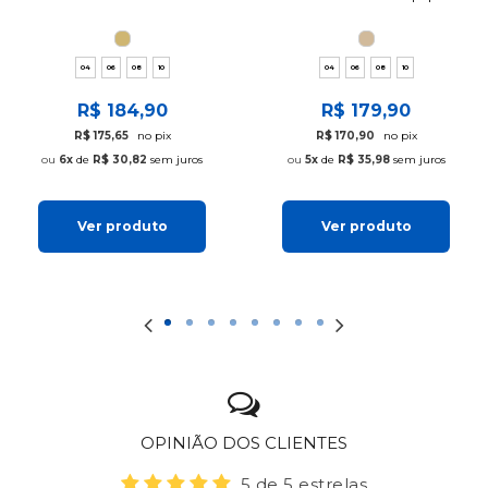
04
06
08
10
04
06
08
10
R$ 184,90
R$ 179,90
R$ 175,65
no pix
R$ 170,90
no pix
6x
de
R$ 30,82
sem juros
5x
de
R$ 35,98
sem juros
Ver produto
Ver produto
OPINIÃO DOS CLIENTES
5 de 5 estrelas