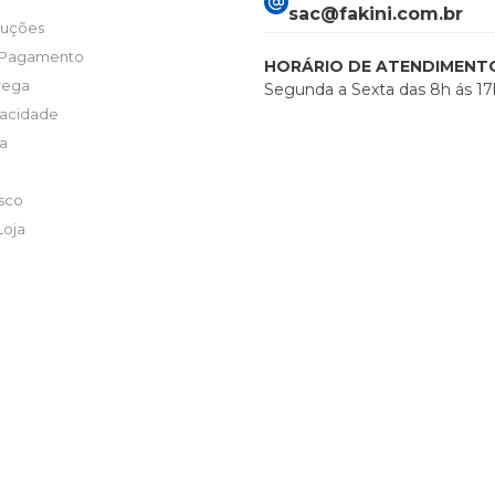
sac@fakini.com.br
luções
 Pagamento
HORÁRIO DE ATENDIMENT
trega
Segunda a Sexta das 8h ás 17
ivacidade
ta
sco
Loja