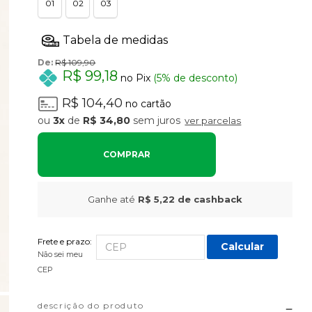
01
02
03
De:
R$ 109,90
R$ 99,18
no Pix
(5% de desconto)
R$ 104,40
no cartão
3x
de
R$ 34,80
sem juros
ver parcelas
COMPRAR
Ganhe até
R$ 5,22
de cashback
Frete e prazo:
Calcular
Não sei meu
CEP
descrição do produto