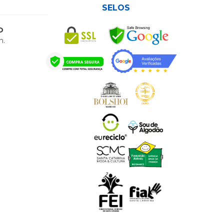
SELOS
O
h.