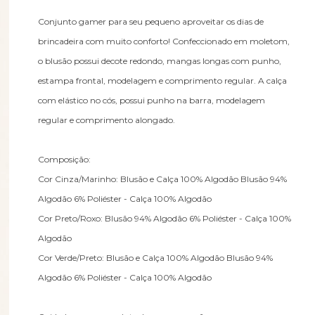
Conjunto gamer para seu pequeno aproveitar os dias de
brincadeira com muito conforto! Confeccionado em moletom,
o blusão possui decote redondo, mangas longas com punho,
estampa frontal, modelagem e comprimento regular. A calça
com elástico no cós, possui punho na barra, modelagem
regular e comprimento alongado.
Composição:
Cor Cinza/Marinho: Blusão e Calça 100% Algodão Blusão 94%
Algodão 6% Poliéster - Calça 100% Algodão
Cor Preto/Roxo: Blusão 94% Algodão 6% Poliéster - Calça 100%
Algodão
Cor Verde/Preto: Blusão e Calça 100% Algodão Blusão 94%
Algodão 6% Poliéster - Calça 100% Algodão