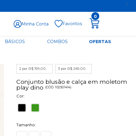
0
Favoritos
Minha Conta
BÁSICOS
COMBOS
OFERTAS
2 por R$ 199,00
3 por R$ 269,00
Conjunto blusão e calça em moletom
play dino
(
CÓD.
102501414
)
Cor:
Tamanho: