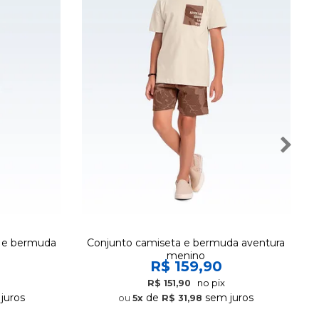
o e bermuda
Conjunto camiseta e bermuda aventura
menino
R$ 159,90
no pix
R$ 151,90
juros
de
sem juros
5x
R$ 31,98