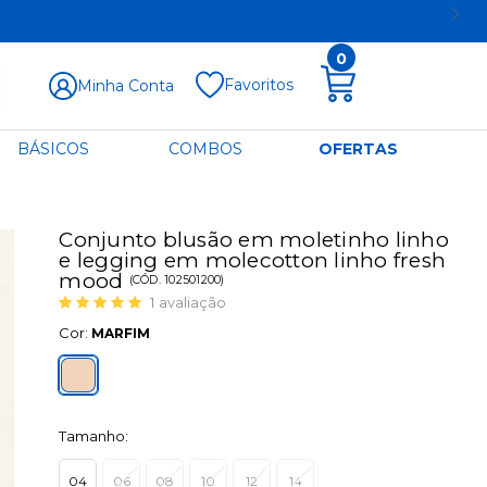
0
Favoritos
Minha Conta
BÁSICOS
COMBOS
OFERTAS
Conjunto blusão em moletinho linho
e legging em molecotton linho fresh
mood
(
CÓD.
102501200
)
1
avaliação
Cor:
MARFIM
Tamanho:
04
06
08
10
12
14