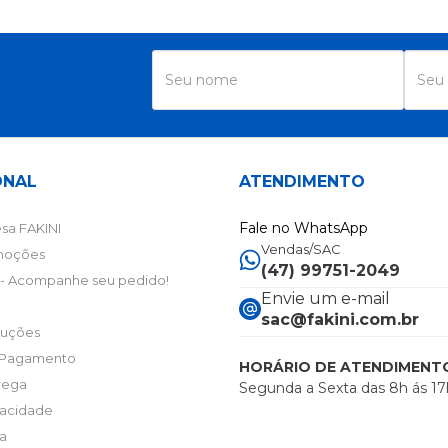
R
ONAL
ATENDIMENTO
Fale no WhatsApp
sa FAKINI
Vendas/SAC
moções
(47) 99751-2049
- Acompanhe seu pedido!
Envie um e-mail
sac@fakini.com.br
luções
 Pagamento
HORÁRIO DE ATENDIMENT
trega
Segunda a Sexta das 8h ás 17
ivacidade
ta