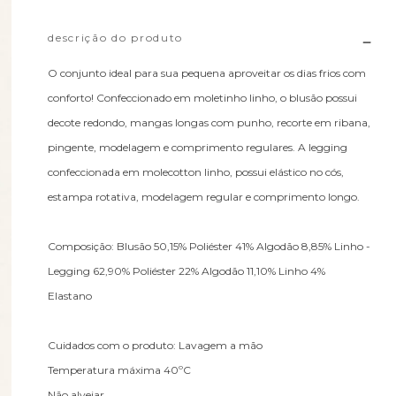
descrição do produto
O conjunto ideal para sua pequena aproveitar os dias frios com
conforto! Confeccionado em moletinho linho, o blusão possui
decote redondo, mangas longas com punho, recorte em ribana,
pingente, modelagem e comprimento regulares. A legging
confeccionada em molecotton linho, possui elástico no cós,
estampa rotativa, modelagem regular e comprimento longo.
Composição: Blusão 50,15% Poliéster 41% Algodão 8,85% Linho -
Legging 62,90% Poliéster 22% Algodão 11,10% Linho 4%
Elastano
Cuidados com o produto: Lavagem a mão
Temperatura máxima 40ºC
Não alvejar