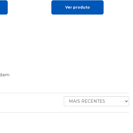
Ver produto
ndam
ORDENAR
AVALIAÇÕES
POR