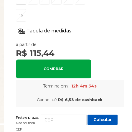
16
a partir de
R$ 115,44
COMPRAR
Termina em:
12h 4m 33s
Ganhe até
R$ 6,53
de cashback
Frete e prazo:
Calcular
Não sei meu
CEP