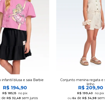
infantil blusa e saia Barbie
Conjunto menina regata e 
linho
R$ 194,90
R$ 209,90
no pix
no pix
R$ 185,15
R$ 199,40
de
sem juros
de
sem 
x
R$ 32,48
6x
R$ 34,98