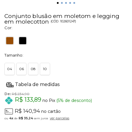
Conjunto blusão em moletom e legging
em molecotton
(
CÓD.
102601247
)
Cor:
Tamanho:
04
06
08
10
De:
R$ 234,90
R$ 133,89
no Pix
(5% de desconto)
R$ 140,94
no cartão
ver parcelas
4x
de
R$ 35,24
sem juros