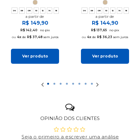
04
06
08
10
12
14
16
04
06
08
10
12
14
16
a partir de
a partir de
R$ 149,90
R$ 144,90
R$ 142,40
no pix
R$ 137,65
no pix
4x
de
R$ 37,48
sem juros
4x
de
R$ 36,23
sem juros
Ver produto
Ver produto
OPINIÃO DOS CLIENTES
Seja o primeiro a escrever uma análise