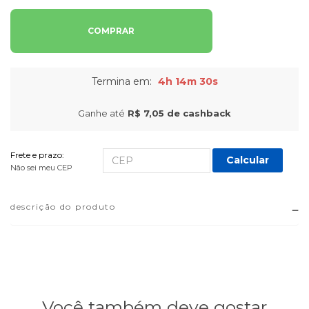
COMPRAR
Termina em:
4h 14m 29s
Ganhe até
R$ 7,05
de cashback
Frete e prazo:
Calcular
Não sei meu CEP
descrição do produto
Você também deve gostar