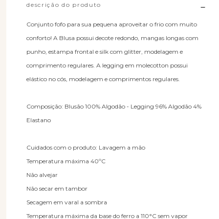
descrição do produto
Conjunto fofo para sua pequena aproveitar o frio com muito
conforto! A Blusa possui decote redondo, mangas longas com
punho, estampa frontal e silk com glitter, modelagem e
comprimento regulares. A legging em molecotton possui
elástico no cós, modelagem e comprimentos regulares.
Composição: Blusão 100% Algodão - Legging 96% Algodão 4%
Elastano
Cuidados com o produto: Lavagem a mão
Temperatura máxima 40ºC
Não alvejar
Não secar em tambor
Secagem em varal a sombra
Temperatura máxima da base do ferro a 110°C sem vapor