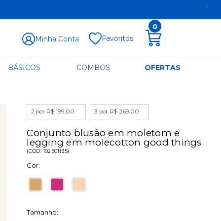
0
Favoritos
Minha Conta
BÁSICOS
COMBOS
OFERTAS
2 por R$ 199,00
3 por R$ 269,00
Conjunto blusão em moletom e
legging em molecotton good things
(
CÓD.
102501135
)
Cor:
Tamanho: