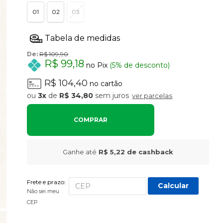
01
02
03
De:
R$ 109,90
R$ 99,18
no Pix
(5% de desconto)
R$ 104,40
no cartão
3x
de
R$ 34,80
sem juros
ver parcelas
COMPRAR
Ganhe até
R$ 5,22
de cashback
Frete e prazo:
Calcular
Não sei meu
CEP