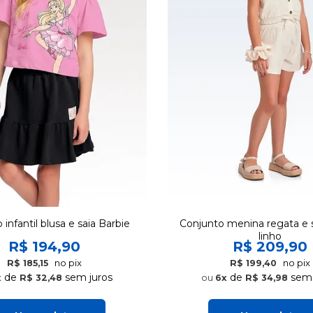
infantil blusa e saia Barbie
Conjunto menina regata e 
linho
R$ 194,90
R$ 209,90
no pix
no pix
R$ 185,15
R$ 199,40
de
sem juros
de
sem 
x
R$ 32,48
6x
R$ 34,98