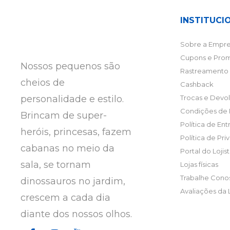
INSTITUCI
Sobre a Empre
Cupons e Pro
Nossos pequenos são
Rastreamento 
cheios de
Cashback
personalidade e estilo.
Trocas e Devo
Condições de
Brincam de super-
Política de En
heróis, princesas, fazem
Política de Pr
cabanas no meio da
Portal do Lojis
sala, se tornam
Lojas físicas
Trabalhe Cono
dinossauros no jardim,
Avaliações da 
crescem a cada dia
diante dos nossos olhos.