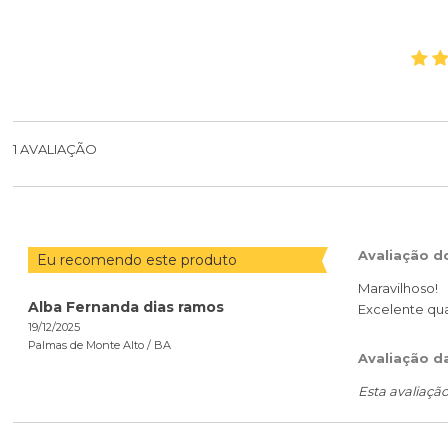
1
AVALIAÇÃO
Avaliação d
Eu recomendo este produto
Maravilhoso!
Alba Fernanda dias ramos
Excelente qu
19/12/2025
Palmas de Monte Alto /
BA
Avaliação d
Esta avaliaçã