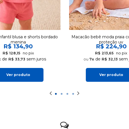
nfantil blusa e shorts bordado
Macacão bebê moda praia 
menina
proteção uv
R$ 134,90
R$ 224,90
no pix
no pix
R$ 128,15
R$ 213,65
de
sem juros
de
sem 
x
R$ 33,73
7x
R$ 32,13
Ver produto
Ver produto