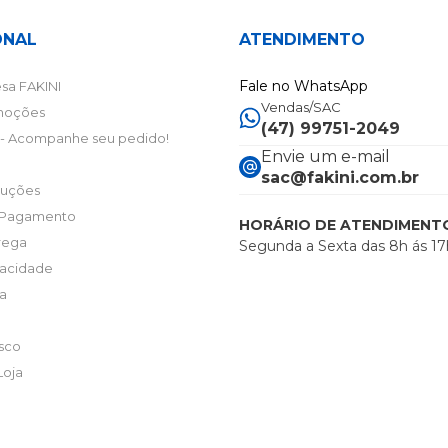
ONAL
ATENDIMENTO
Fale no WhatsApp
sa FAKINI
Vendas/SAC
moções
(47) 99751-2049
- Acompanhe seu pedido!
Envie um e-mail
sac@fakini.com.br
luções
 Pagamento
HORÁRIO DE ATENDIMENT
trega
Segunda a Sexta das 8h ás 17
ivacidade
ta
sco
Loja