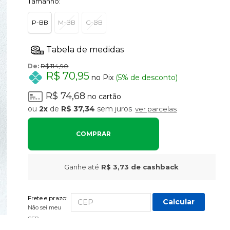
Tamanho:
P-BB
M-BB
G-BB
De:
R$ 114,90
R$ 70,95
no Pix
(5% de desconto)
R$ 74,68
no cartão
2x
de
R$ 37,34
sem juros
ver parcelas
COMPRAR
Ganhe até
R$ 3,73
de cashback
Frete e prazo:
Calcular
Não sei meu
CEP