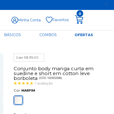
0
Favoritos
Minha Conta
BÁSICOS
COMBOS
OFERTAS
2 por R$ 139,00
Conjunto body manga curta em
suedine e short em cotton leve
borboleta
(
CÓD.
102502006
)
1
avaliação
Cor:
MARFIM