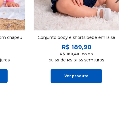
com chapéu
Conjunto body e shorts bebê em laise
R$ 189,90
no pix
R$ 180,40
juros
de
sem juros
6x
R$ 31,65
Ver produto