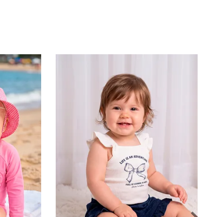
descrição do produto
Conjunto encantador com body de manga curta em suedine e
short em cotton leve, com glitter e babado na barra. Ideal para
compor looks alegres e confortáveis para o dia a dia das bebês.
Composição:
Body 100% algodão - short 92% algodão 8% elastano.