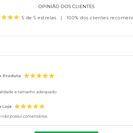
OPINIÃO DOS CLIENTES
5 de 5 estrelas
|
100% dos clientes recome
o Produto
alidade e tamanho adequado.
a Loja
o não possui comentários.