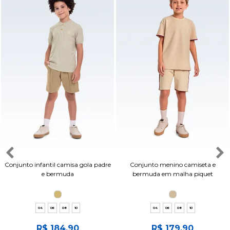
Conjunto infantil camisa gola padre
Conjunto menino camiseta e
e bermuda
bermuda em malha piquet
04
06
08
10
04
06
08
10
R$ 184,90
R$ 179,90