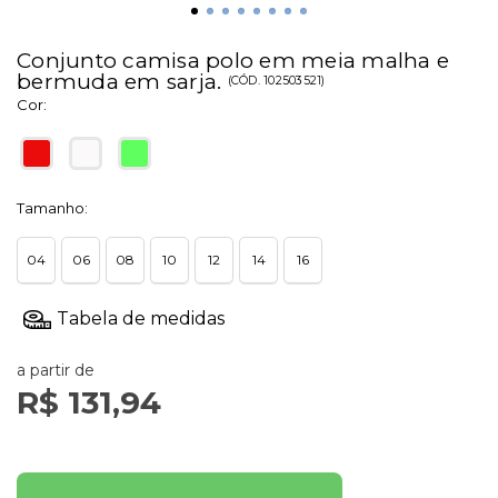
Conjunto camisa polo em meia malha e
bermuda em sarja.
(
CÓD.
102503521
)
Cor:
Tamanho:
04
06
08
10
12
14
16
a partir de
R$ 131,94