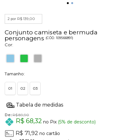
2 por R$ 139,00
Conjunto camiseta e bermuda
personagens
(
CÓD.
109566891
)
Cor:
Tamanho:
01
02
03
De:
R$ 89,90
R$ 68,32
no Pix
(5% de desconto)
R$ 71,92
no cartão