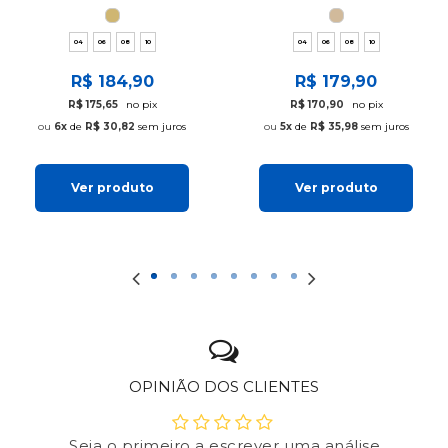
04
06
08
10
04
06
08
10
R$ 184,90
R$ 179,90
R$ 175,65
no pix
R$ 170,90
no pix
6x
de
R$ 30,82
sem juros
5x
de
R$ 35,98
sem juros
Ver produto
Ver produto
OPINIÃO DOS CLIENTES
Seja o primeiro a escrever uma análise