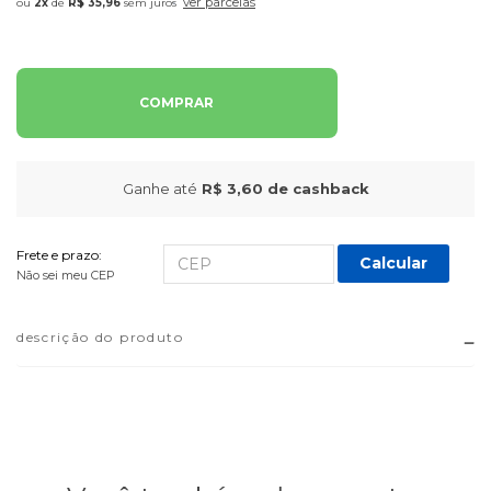
ver parcelas
2x
de
R$ 35,96
sem juros
COMPRAR
Ganhe até
R$ 3,60
de cashback
Frete e prazo:
Calcular
Não sei meu CEP
descrição do produto