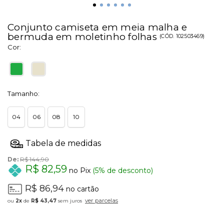
Conjunto camiseta em meia malha e
bermuda em moletinho folhas
(
CÓD.
102503469
)
Cor:
Tamanho:
04
06
08
10
De:
R$ 144,90
R$ 82,59
no Pix
(5% de desconto)
R$ 86,94
no cartão
ver parcelas
2x
de
R$ 43,47
sem juros