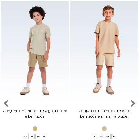
Conjunto infantil camisa gola padre
Conjunto menino camiseta e
e bermuda
bermuda em malha piquet
04
06
08
10
04
06
08
10