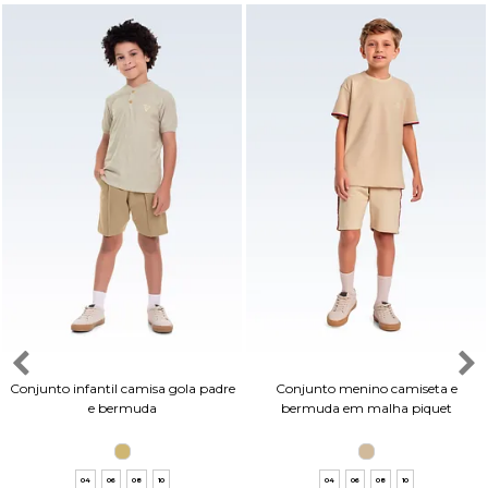
Conjunto infantil camisa gola padre
Conjunto menino camiseta e
e bermuda
bermuda em malha piquet
04
06
08
10
04
06
08
10