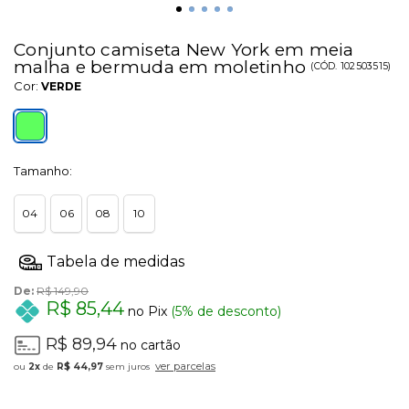
Conjunto camiseta New York em meia
malha e bermuda em moletinho
(
CÓD.
102503515
)
Cor:
VERDE
Tamanho:
04
06
08
10
De:
R$ 149,90
R$ 85,44
no Pix
(5% de desconto)
R$ 89,94
no cartão
ver parcelas
2x
de
R$ 44,97
sem juros