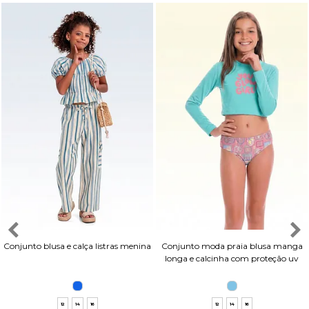
Conjunto blusa e calça listras menina
Conjunto moda praia blusa manga
longa e calcinha com proteção uv
12
14
16
12
14
16