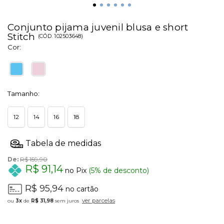
Conjunto pijama juvenil blusa e short
Stitch
(
CÓD.
102503648
)
Cor:
Tamanho:
12
14
16
18
De:
R$ 159,90
R$ 91,14
no Pix
(5% de desconto)
R$ 95,94
no cartão
ver parcelas
3x
de
R$ 31,98
sem juros