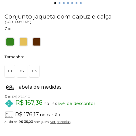
Conjunto jaqueta com capuz e calça
(
CÓD.
102601439
)
Cor:
Tamanho:
01
02
03
De:
R$ 234,90
R$ 167,36
no Pix
(5% de desconto)
R$ 176,17
no cartão
ver parcelas
5x
de
R$ 35,23
sem juros