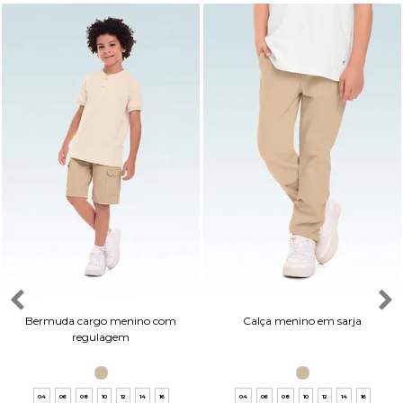
Bermuda cargo menino com
Calça menino em sarja
regulagem
04
06
08
10
12
14
16
04
06
08
10
12
14
16