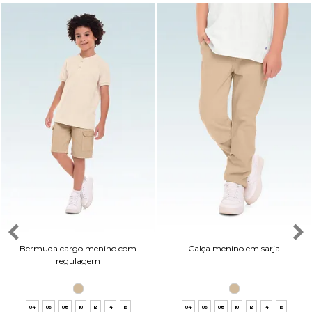
Bermuda cargo menino com
Calça menino em sarja
regulagem
04
06
08
10
12
14
16
04
06
08
10
12
14
16