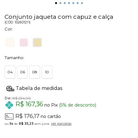
Conjunto jaqueta com capuz e calça
(
CÓD.
102601211
)
Cor:
Tamanho:
04
06
08
10
De:
R$ 234,90
R$ 167,36
no Pix
(5% de desconto)
R$ 176,17
no cartão
ver parcelas
5x
de
R$ 35,23
sem juros