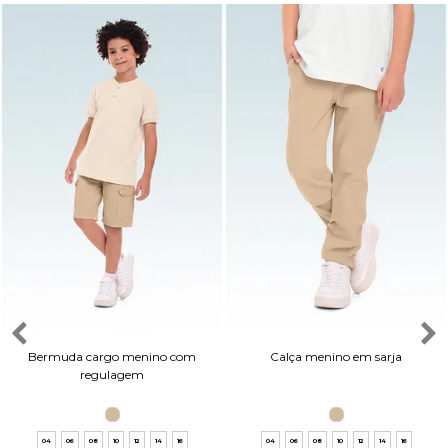
Bermuda cargo menino com
Calça menino em sarja
regulagem
04
06
08
10
12
14
16
04
06
08
10
12
14
16