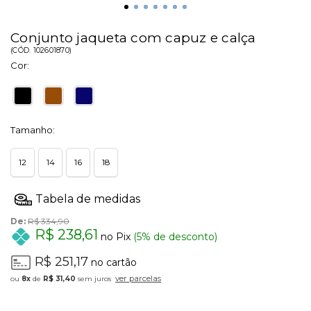
Conjunto jaqueta com capuz e calça
(
CÓD.
102601870
)
Cor:
Tamanho:
12
14
16
18
De:
R$ 334,90
R$ 238,61
no Pix
(5% de desconto)
R$ 251,17
no cartão
ver parcelas
8x
de
R$ 31,40
sem juros