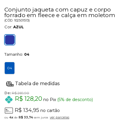
Conjunto jaqueta com capuz e corpo
forrado em fleece e calça em moletom
(
CÓD.
102501513
)
Cor:
AZUL
Tamanho:
04
04
De:
R$ 269,90
R$ 128,20
no Pix
(5% de desconto)
R$ 134,95
no cartão
ver parcelas
4x
de
R$ 33,74
sem juros