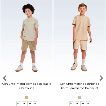
Conjunto infantil camisa gola padre
Conjunto menino camiseta e
e bermuda
bermuda em malha piquet
04
06
08
10
04
06
08
10