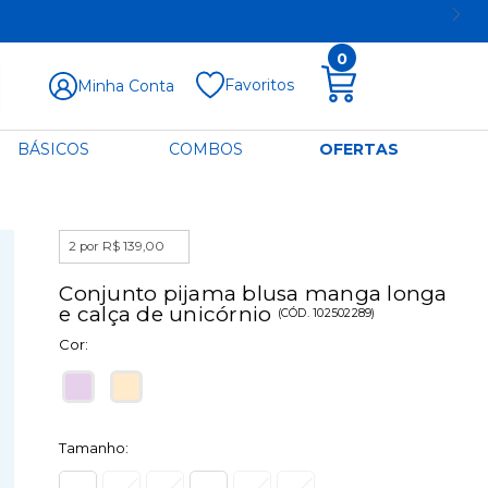
0
Favoritos
Minha Conta
BÁSICOS
COMBOS
OFERTAS
2 por R$ 139,00
Conjunto pijama blusa manga longa
e calça de unicórnio
(
CÓD.
102502289
)
Cor:
Tamanho: