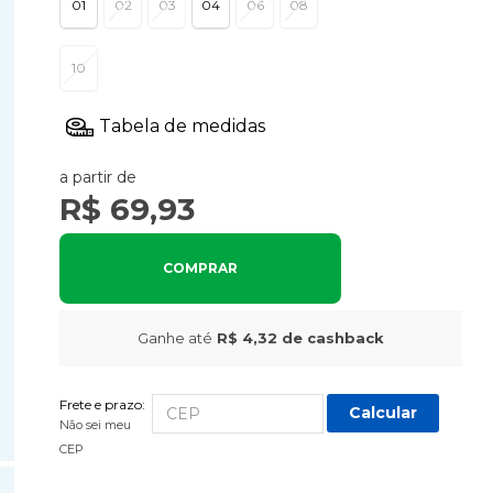
01
02
03
04
06
08
10
a partir de
R$ 69,93
COMPRAR
Ganhe até
R$ 4,32
de cashback
Frete e prazo:
Calcular
Não sei meu
CEP