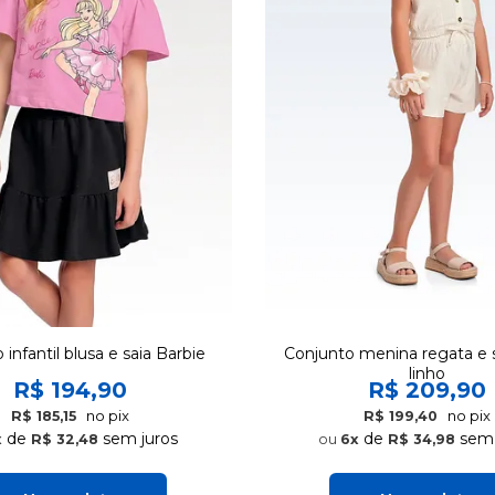
infantil blusa e saia Barbie
Conjunto menina regata e 
linho
R$ 194,90
R$ 209,90
no pix
no pix
R$ 185,15
R$ 199,40
de
sem juros
de
sem 
x
R$ 32,48
6x
R$ 34,98