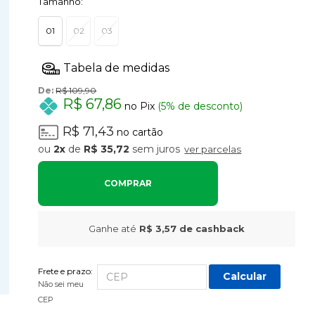
Tamanho:
01
02
03
De:
R$ 109,90
R$ 67,86
no Pix
(5% de desconto)
R$ 71,43
no cartão
2x
de
R$ 35,72
sem juros
ver parcelas
COMPRAR
Ganhe até
R$ 3,57
de cashback
Frete e prazo:
Calcular
Não sei meu
CEP