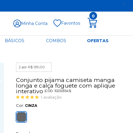
0
Favoritos
Minha Conta
BÁSICOS
COMBOS
OFERTAS
2 por R$ 139,00
Conjunto pijama camiseta manga
longa e calça foguete com aplique
interativo
(
CÓD.
102503545
)
1
avaliação
Cor:
CINZA