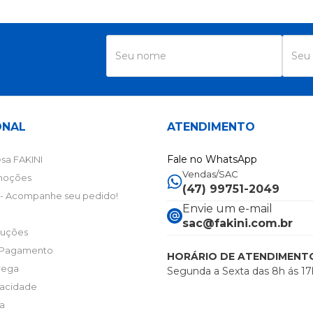
R
ONAL
ATENDIMENTO
Fale no WhatsApp
sa FAKINI
Vendas/SAC
moções
(47) 99751-2049
- Acompanhe seu pedido!
Envie um e-mail
sac@fakini.com.br
luções
 Pagamento
HORÁRIO DE ATENDIMENT
trega
Segunda a Sexta das 8h ás 17
ivacidade
ta