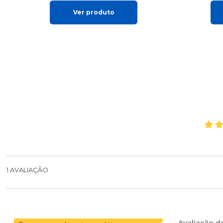
Ver produto
1
AVALIAÇÃO
Avaliação d