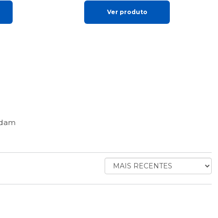
Ver produto
ndam
ORDENAR
AVALIAÇÕES
POR